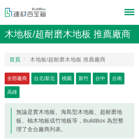
移
至
Toggl
主
menu
內
木地板/超耐磨木地板 推薦廠商
容
首頁
木地板/超耐磨木地板 推薦廠商
Primary
全部廠商
(作
台北/新北
桃園
新竹
台中
台南
用
tabs
高雄
中
頁
籤)
無論是實木地板、海島型木地板、超耐磨地
板、柚木地板或竹地板等，BuildBox 為您整
理了全台廠商列表。