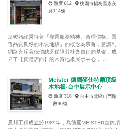
熱度 612
桃園市楊梅區永美
路114號
京峻始終秉持著『專業服務精神、合理價格、嚴
選品質良好的木質地板』的概念為宗旨，意識到
網路充斥著低價缺乏保障其社會責任的基礎，成
立了【實體店面】的木質地板展示中心，…
Meister 德國麥仕特爾頂級
木地板-台中展示中心
熱度 318
台中市北區山西路
二段46號
辰邦工程成立於1989年，為德國MEISTER室內頂