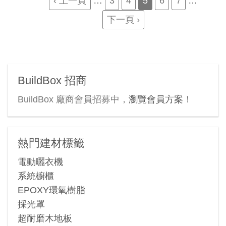
Previous
‹ 上一頁
…
Page
3
Page
4
Current
5
Page
6
Page
7
…
page
page
Next
下一頁 ›
page
BuildBox 招商
BuildBox 廠商會員招募中，
瀏覽會員方案
！
熱門建材標籤
電動曬衣機
系統櫥櫃
EPOXY環氧樹脂
採光罩
超耐磨木地板