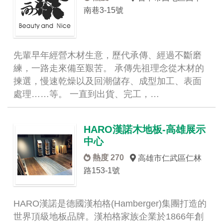
南巷3-15號
先輩早年經營木材生意，歷代承傳、經過不斷磨
練，一路走來備至艱苦。 承傳先祖理念從木材的
揀選，慢速乾燥以及回潮儲存、成型加工、表面
處理……等。 一直到出貨、完工，…
HARO漢諾木地板-高雄展示
中心
熱度 270
高雄市仁武區仁林
路153-1號
HARO漢諾是德國漢柏格(Hamberger)集團打造的
世界頂級地板品牌。漢柏格家族企業於1866年創