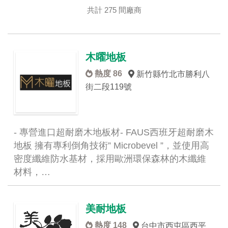
共計 275 間廠商
木曜地板
熱度 86
新竹縣竹北市勝利八
街二段119號
- 專營進口超耐磨木地板材- FAUS西班牙超耐磨木
地板 擁有專利倒角技術” Microbevel ”，並使用高
密度纖維防水基材，採用歐洲環保森林的木纖維
材料，…
美耐地板
熱度 148
台中市西屯區西平