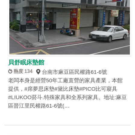
貝舒眠床墊館
熱度 134
台南市麻豆區民權路61-6號
老闆本身是經營50年工廠直營的家具產業，本館
提供，#席夢思床墊#黛比床墊#PICO比可寢具
#LIUKOO菸斗.特殊家具和全系列家具。地址:麻豆
區晉江里民權路61-6號(…