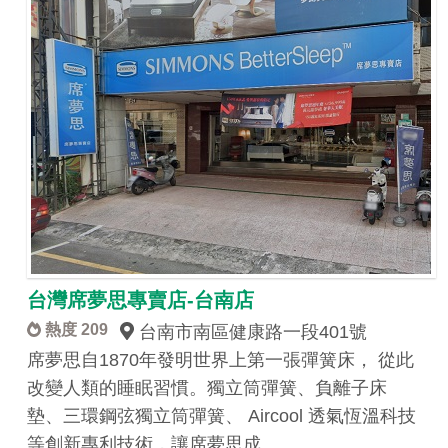
台灣席夢思專賣店-台南店
熱度 209
台南市南區健康路一段401號
席夢思自1870年發明世界上第一張彈簧床， 從此
改變人類的睡眠習慣。獨立筒彈簧、負離子床
墊、三環鋼弦獨立筒彈簧、 Aircool 透氣恆溫科技
等創新專利技術，讓席夢思成…