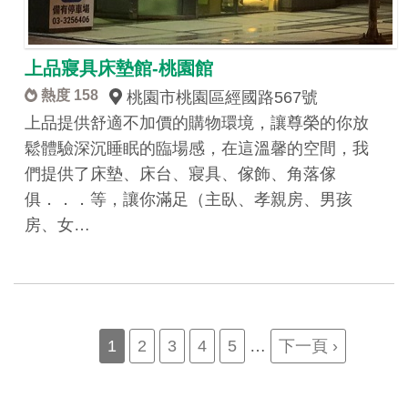
上品寢具床墊館-桃園館
熱度 158
桃園市桃園區經國路567號
上品提供舒適不加價的購物環境，讓尊榮的你放
鬆體驗深沉睡眠的臨場感，在這溫馨的空間，我
們提供了床墊、床台、寢具、傢飾、角落傢
俱．．．等，讓你滿足（主臥、孝親房、男孩
房、女…
Pagination
Current
1
Page
2
Page
3
Page
4
Page
5
…
Next
下一頁 ›
page
page