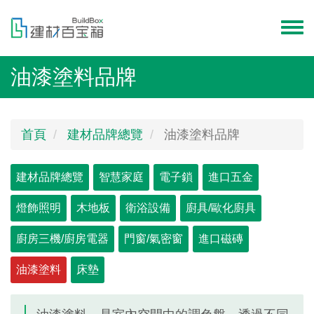
移
至
Toggl
主
menu
內
油漆塗料品牌
容
首頁
建材品牌總覽
油漆塗料品牌
Primary
建材品牌總覽
智慧家庭
電子鎖
進口五金
tabs
燈飾照明
木地板
衛浴設備
廚具/歐化廚具
廚房三機/廚房電器
門窗/氣密窗
進口磁磚
油漆塗料
(作
床墊
用
中