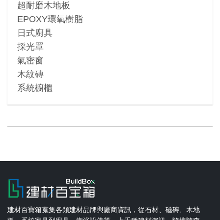
超耐磨木地板
EPOXY環氧樹脂
日式廚具
採光罩
氣密窗
木紋磚
系統櫥櫃
建材百寶箱蒐集各類建材品牌與廠商資訊，從石材、磁磚、木地