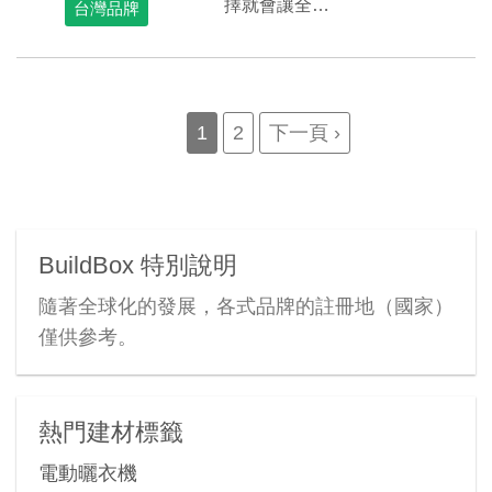
擇就會讓全…
台灣品牌
Pagination
Current
1
Page
2
Next
下一頁 ›
page
page
BuildBox 特別說明
隨著全球化的發展，各式品牌的註冊地（國家）
僅供參考。
熱門建材標籤
電動曬衣機