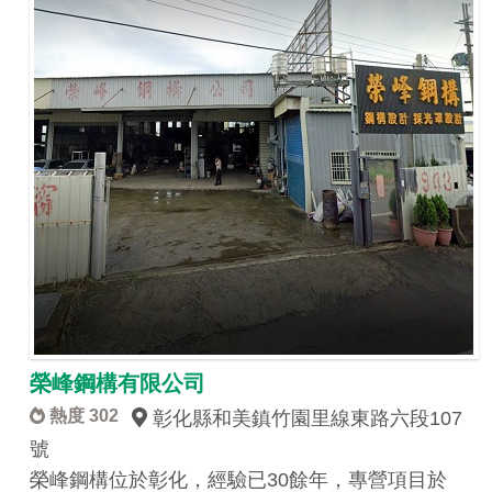
榮峰鋼構有限公司
熱度 302
彰化縣和美鎮竹園里線東路六段107
號
榮峰鋼構位於彰化，經驗已30餘年，專營項目於