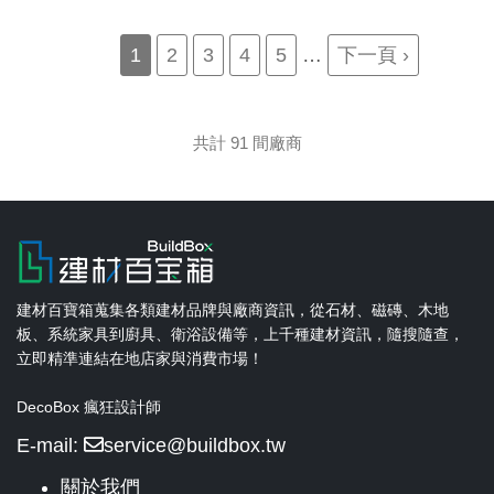
Pagination
Current
1
Page
2
Page
3
Page
4
Page
5
…
Next
下一頁 ›
page
page
共計 91 間廠商
建材百寶箱蒐集各類建材品牌與廠商資訊，從石材、磁磚、木地
板、系統家具到廚具、衛浴設備等，上千種建材資訊，隨搜隨查，
立即精準連結在地店家與消費市場！
DecoBox 瘋狂設計師
E-mail:
service@buildbox.tw
關於我們