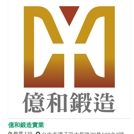
億和鍛造實業
熱度 120