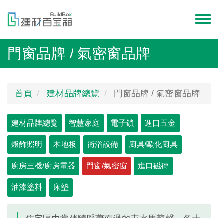
移
至
Toggl
主
menu
內
門窗品牌 / 氣密窗品牌
容
首頁
建材品牌總覽
門窗品牌 / 氣密窗品牌
Primary
建材品牌總覽
智慧家庭
電子鎖
進口五金
tabs
燈飾照明
木地板
衛浴設備
廚具/歐化廚具
廚房三機/廚房電器
門窗/氣密窗
(作
進口磁磚
用
油漆塗料
床墊
中
頁
籤)