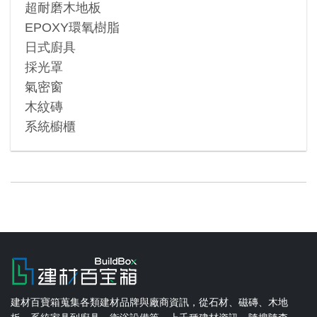
超耐磨木地板
EPOXY環氧樹脂
日式廚具
採光罩
氣密窗
木紋磚
系統櫥櫃
建材百寶箱蒐集各類建材品牌與廠商資訊，從石材、磁磚、木地