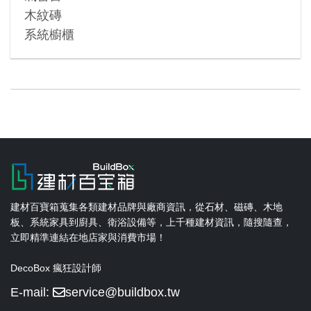
木紋磚
系統櫥櫃
建材百寶箱蒐集各類建材品牌與廠商資訊，從石材、磁磚、木地
板、系統家具到廚具、衛浴設備等，上千種建材資訊，隨搜隨查，
立即精準連結在地店家與消費市場！
DecoBox 瘋狂設計師
E-mail:
service@buildbox.tw