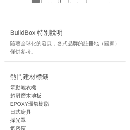
page
page
BuildBox 特別說明
隨著全球化的發展，各式品牌的註冊地（國家）
僅供參考。
熱門建材標籤
電動曬衣機
超耐磨木地板
EPOXY環氧樹脂
日式廚具
採光罩
氣密窗