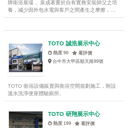
牌衛浴展場， 泉成著重於自有實務安裝師父之培
養，減少因外包水電與客戶之間產生之摩擦，…
TOTO 誠浩展示中心
熱度 90
看評價
台中市大甲區順天路99號
TOTO 衛浴設備販賣與衛浴空間規劃施工，附設
溫水洗淨便座體驗廁所。
TOTO 研翔展示中心
熱度 199
看評價