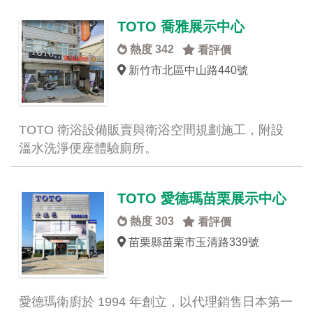
TOTO 喬雅展示中心
熱度 342
看評價
新竹市北區中山路440號
TOTO 衛浴設備販賣與衛浴空間規劃施工，附設
溫水洗淨便座體驗廁所。
TOTO 愛德瑪苗栗展示中心
熱度 303
看評價
苗栗縣苗栗市玉清路339號
愛德瑪衛廚於 1994 年創立，以代理銷售日本第一