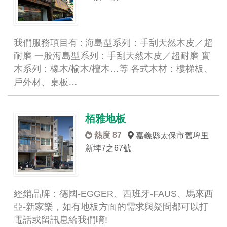
我們服務項目有 : 海島型系列：手刮天然木皮／超
耐磨 一般海島型系列：手刮天然木皮／超耐磨 實
木系列：橡木/榆木/檀木…等 各式木材：樓梯板、
戶外材、桌板…
栢雅地板
熱度 87
嘉義縣太保市舊埤里
新埤7之67號
經銷品牌：德國-EGGER、西班牙-FAUS、馬來西
亞-新家樂，如有地板方面的需求與疑問都可以打
電話或留訊息給我們唷!