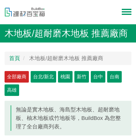
移
至
Toggl
主
menu
內
木地板/超耐磨木地板 推薦廠商
容
首頁
木地板/超耐磨木地板 推薦廠商
Primary
全部廠商
(作
台北/新北
桃園
新竹
台中
台南
用
tabs
高雄
中
頁
籤)
無論是實木地板、海島型木地板、超耐磨地
板、柚木地板或竹地板等，BuildBox 為您整
理了全台廠商列表。