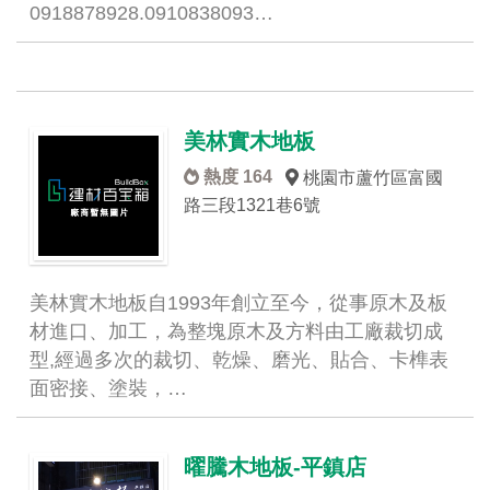
0918878928.0910838093…
美林實木地板
熱度 164
桃園市蘆竹區富國
路三段1321巷6號
美林實木地板自1993年創立至今，從事原木及板
材進口、加工，為整塊原木及方料由工廠裁切成
型,經過多次的裁切、乾燥、磨光、貼合、卡榫表
面密接、塗裝，…
曜騰木地板-平鎮店