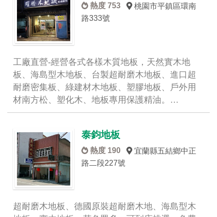
熱度 753
桃園市平鎮區環南
路333號
工廠直營-經營各式各樣木質地板，天然實木地
板、海島型木地板、台製超耐磨木地板、進口超
耐磨密集板、綠建材木地板、塑膠地板、戶外用
材南方松、塑化木、地板專用保護精油。…
泰鈞地板
熱度 190
宜蘭縣五結鄉中正
路二段227號
超耐磨木地板、德國原裝超耐磨木地、海島型木