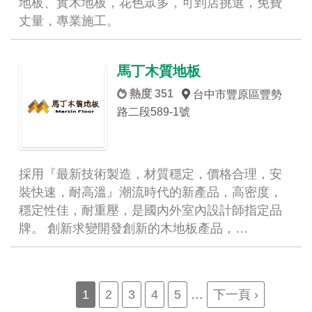
地板、實木地板，花色眾多，可到店挑選，免費
丈量，專業施工。
馬丁木質地板
熱度 351
台中市豐原區豐勢
路二段589-1號
採用『最新技術製造，材質穩定，價格合理，安
裝快速，耐高溫』潮流時代的新產品，高密度，
穩定性佳，耐重壓，是國內外室內設計師指定品
牌。 創新求變開發創新的木地板產品，…
Pagination
Current
1
Page
2
Page
3
Page
4
Page
5
…
Next
下一頁 ›