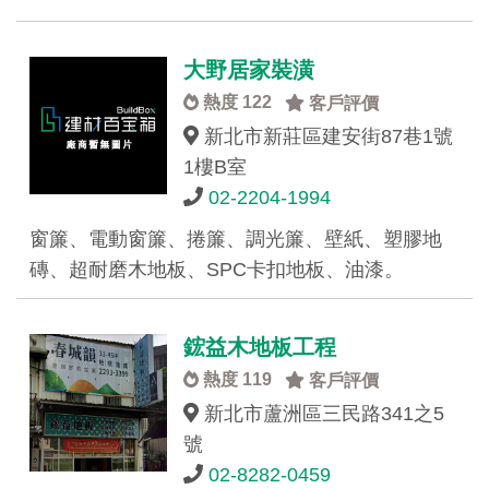
大野居家裝潢
熱度 122
客戶評價
新北市新莊區建安街87巷1號
1樓B室
02-2204-1994
窗簾、電動窗簾、捲簾、調光簾、壁紙、塑膠地
磚、超耐磨木地板、SPC卡扣地板、油漆。
鋐益木地板工程
熱度 119
客戶評價
新北市蘆洲區三民路341之5
號
02-8282-0459