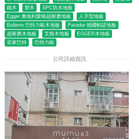
鐵木
塑木
SPC防水地板
Egger 奧地利愛格超耐磨地板
人字型地板
Balterio 巴特力歐木地板
Parador 德國帕諾地板
超耐磨木地板
艾格木地板
EGGER木地板
皇家巴特
巴特力歐
公司詳細資訊