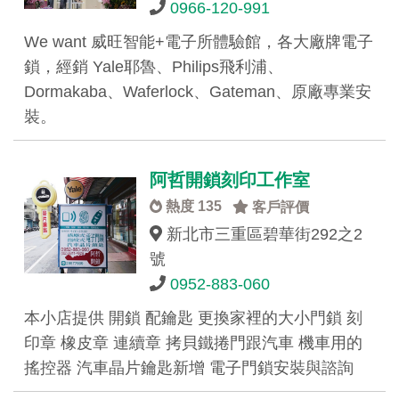
0966-120-991
We want 威旺智能+電子所體驗館，各大廠牌電子
鎖，經銷 Yale耶魯、Philips飛利浦、
Dormakaba、Waferlock、Gateman、原廠專業安
裝。
阿哲開鎖刻印工作室
熱度 135
客戶評價
新北市三重區碧華街292之2
號
0952-883-060
本小店提供 開鎖 配鑰匙 更換家裡的大小門鎖 刻
印章 橡皮章 連續章 拷貝鐵捲門跟汽車 機車用的
搖控器 汽車晶片鑰匙新增 電子門鎖安裝與諮詢