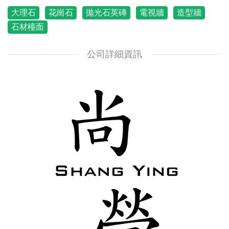
大理石
花崗石
拋光石英磚
電視牆
造型牆
石材檯面
公司詳細資訊