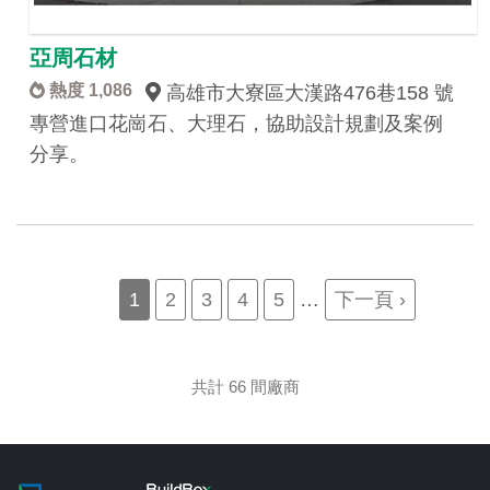
亞周石材
熱度 1,086
高雄市大寮區大漢路476巷158 號
專營進口花崗石、大理石，協助設計規劃及案例
分享。
Pagination
Current
1
Page
2
Page
3
Page
4
Page
5
…
Next
下一頁 ›
page
page
共計 66 間廠商