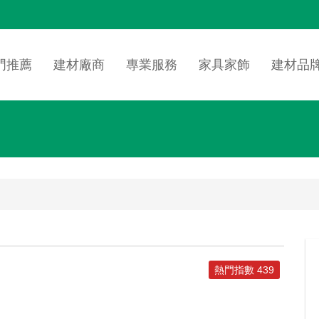
n
igation
門推薦
建材廠商
專業服務
家具家飾
建材品
熱門指數 439