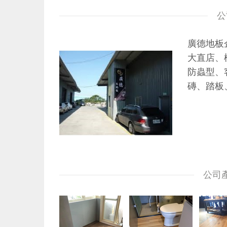
公
廣德地板
大直店、
防蟲型、
磚、踏板
公司