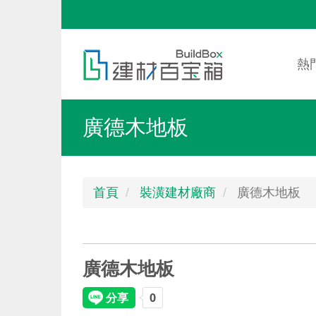
移
至
Mai
Toggle
主
nav
menu
熱
內
容
廣德木地板
首頁
裝潢建材廠商
廣德木地板
廣德木地板