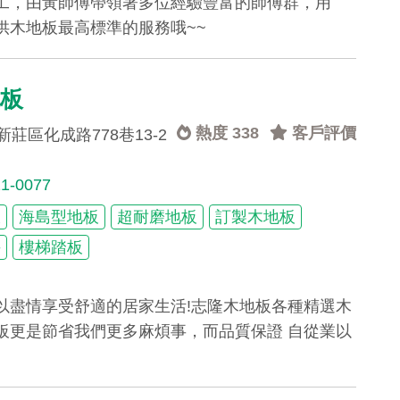
工，由黃師傅帶領著多位經驗豐富的師傅群，用
供木地板最高標準的服務哦~~
地板
熱度 338
客戶評價
莊區化成路778巷13-2
21-0077
板
海島型地板
超耐磨地板
訂製木地板
手
樓梯踏板
以盡情享受舒適的居家生活!志隆木地板各種精選木
板更是節省我們更多麻煩事，而品質保證 自從業以