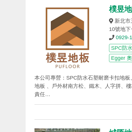
樸昱
新北市
10號地下
0929-
SPC防
Egger
本公司專營：SPC防水石塑耐磨卡扣地
地板 、戶外材南方松、鐵木、人字拼、
責任…