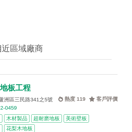
相近區域廠商
木地板工程
熱度 119
客戶評價
蘆洲區三民路341之5號
82-0459
板
木材製品
超耐磨地板
美術壁板
板
花梨木地板