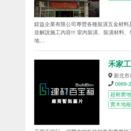
鋐益企業有限公司專營各種裝潢五金材料
並解說施工內容!!! 室內裝潢、裝潢材
地…
禾家
新北市
0989-
超耐磨
實木地