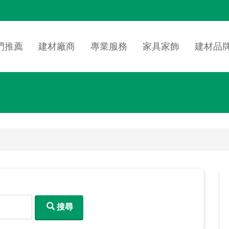
n
igation
門推薦
建材廠商
專業服務
家具家飾
建材品
搜尋