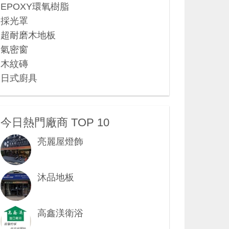
EPOXY環氧樹脂
採光罩
超耐磨木地板
氣密窗
木紋磚
日式廚具
今日熱門廠商 TOP 10
亮麗屋燈飾
沐品地板
高鑫渼衛浴