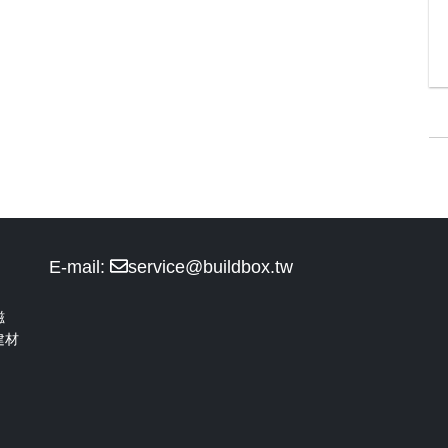
E-mail:
service@buildbox.tw
磁
建材
！