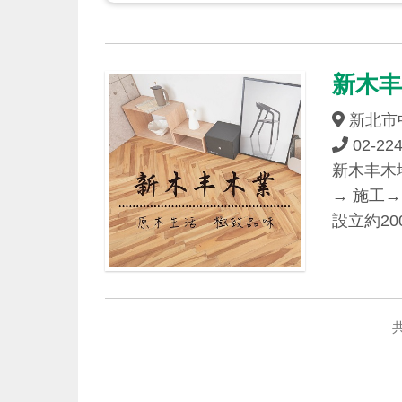
新木
新北市
02-22
新木丰木
→ 施工
設立約2
共