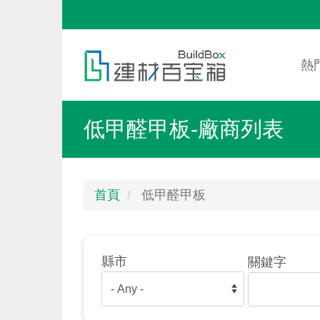
移
至
Mai
Toggle
主
nav
menu
熱
內
容
低甲醛甲板-廠商列表
首頁
低甲醛甲板
縣市
關鍵字