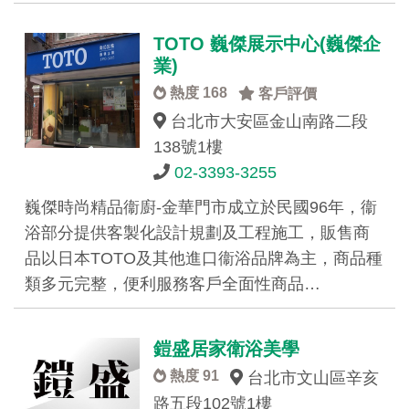
TOTO 巍傑展示中心(巍傑企
業)
熱度 168
客戶評價
台北市大安區金山南路二段
138號1樓
02-3393-3255
巍傑時尚精品衞廚-金華門市成立於民國96年，衞
浴部分提供客製化設計規劃及工程施工，販售商
品以日本TOTO及其他進口衞浴品牌為主，商品種
類多元完整，便利服務客戶全面性商品…
鎧盛居家衛浴美學
熱度 91
台北市文山區辛亥
路五段102號1樓