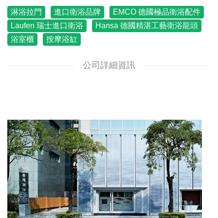
淋浴拉門
進口衛浴品牌
EMCO 德國極品衛浴配件
Laufen 瑞士進口衛浴
Hansa 德國精湛工藝衛浴龍頭
浴室櫃
按摩浴缸
公司詳細資訊