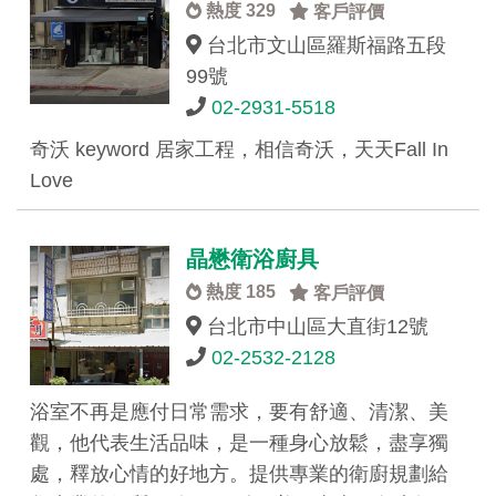
熱度 329
客戶評價
台北市文山區羅斯福路五段
99號
02-2931-5518
奇沃 keyword 居家工程，相信奇沃，天天Fall In
Love
晶懋衛浴廚具
熱度 185
客戶評價
台北市中山區大直街12號
02-2532-2128
浴室不再是應付日常需求，要有舒適、清潔、美
觀，他代表生活品味，是一種身心放鬆，盡享獨
處，釋放心情的好地方。提供專業的衛廚規劃給