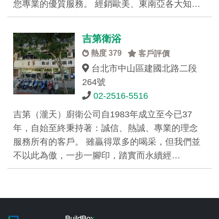
您專業的優質服務。 經銷歐美、東南亞各大知…
吉第衛浴
熱度 379
客戶評價
台北市中山區建國北路二段
264號
02-2516-5516
吉第（瀧天）廚衛公司自1983年成立至今已37
年，自始至終秉持著：誠信、熱誠、專業的理念
服務所有的客戶。 雖贏得眾多的喝采，但我們並
不以此為傲，一步一腳印，踏實而永續經…