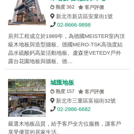
熱度 362
客戶評價
新北市新店區安業街1號
02-8666-9898
辰邦工程成立於1989年，為德國MEISTER室內頂
級木地板與造型牆板、德國MERO-TSK高強度結
晶水硫酸鈣高架活動地板、盧森堡VETEDY戶外
露台花園地板與牆板、德…
城匯地板
熱度 157
客戶評價
新北市三重區富福街32號
02-2986-6682
嚴選木地板品質，給予客戶全方位服務，讓客戶
享受優質的居家生活。