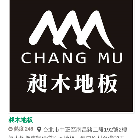
昶木地板
熱度 246
台北市中正區南昌路二段192號2樓