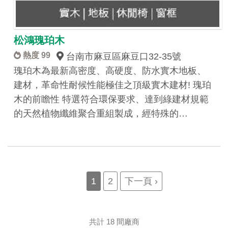
松鴻瑰珀木
熱度 99
台南市麻豆區麻豆口32-35號
瑰珀木為最新高密度、高硬度、防水實木地板、
建材，革命性耐候性能極佳之頂級實木建材! 瑰珀
木的前瞻性 特選符合環保要求、達到綠建材規範
的天然植物纖維聚合重組製成，經特殊的…
Pagination
Current
1
Page
2
Next
下一頁 ›
page
page
共計 18 間廠商