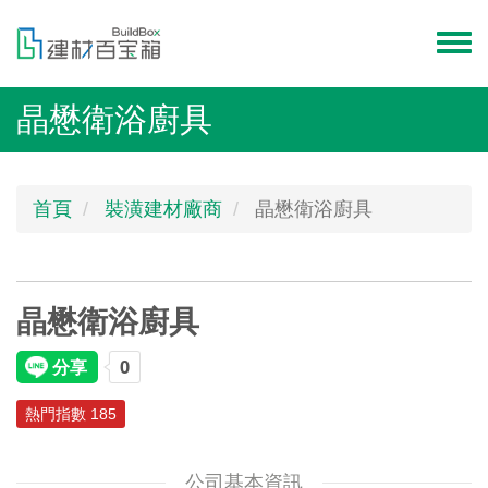
移
至
Toggl
主
menu
內
晶懋衛浴廚具
容
首頁
裝潢建材廠商
晶懋衛浴廚具
晶懋衛浴廚具
熱門指數 185
公司基本資訊