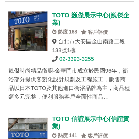
TOTO 巍傑展示中心(巍傑企
業)
熱度 168
客戶評價
台北市大安區金山南路二段
138號1樓
02-3393-3255
巍傑時尚精品衞廚-金華門市成立於民國96年，衞
浴部分提供客製化設計規劃及工程施工，販售商
品以日本TOTO及其他進口衞浴品牌為主，商品種
類多元完整，便利服務客戶全面性商品…
TOTO 信誼展示中心(信誼實
業)
熱度 141
客戶評價