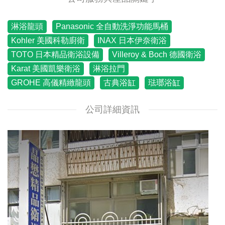
淋浴龍頭
Panasonic 全自動洗淨功能馬桶
Kohler 美國科勒廚衛
INAX 日本伊奈衛浴
TOTO 日本精品衛浴設備
Villeroy & Boch 德國衛浴
Karat 美國凱樂衛浴
淋浴拉門
GROHE 高儀精緻龍頭
古典浴缸
琺瑯浴缸
公司詳細資訊