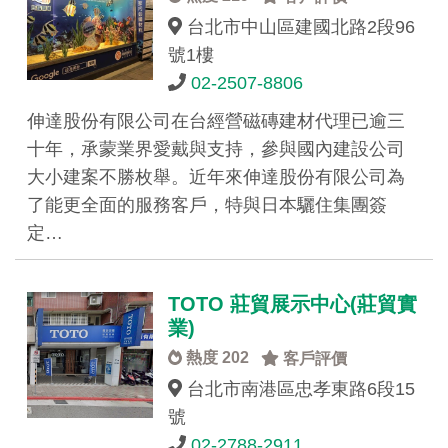
台北市中山區建國北路2段96
號1樓
02-2507-8806
伸達股份有限公司在台經營磁磚建材代理已逾三
十年，承蒙業界愛戴與支持，參與國內建設公司
大小建案不勝枚舉。近年來伸達股份有限公司為
了能更全面的服務客戶，特與日本驪住集團簽
定…
TOTO 莊貿展示中心(莊貿實
業)
熱度 202
客戶評價
台北市南港區忠孝東路6段15
號
02-2788-2911