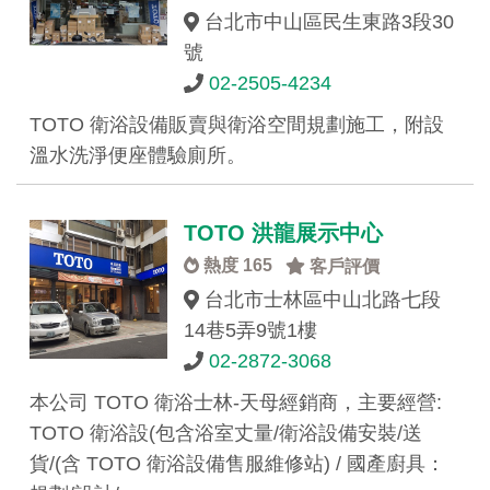
台北市中山區民生東路3段30
號
02-2505-4234
TOTO 衛浴設備販賣與衛浴空間規劃施工，附設
溫水洗淨便座體驗廁所。
TOTO 洪龍展示中心
熱度 165
客戶評價
台北市士林區中山北路七段
14巷5弄9號1樓
02-2872-3068
本公司 TOTO 衛浴士林-天母經銷商，主要經營:
TOTO 衛浴設(包含浴室丈量/衛浴設備安裝/送
貨/(含 TOTO 衛浴設備售服維修站) / 國產廚具：