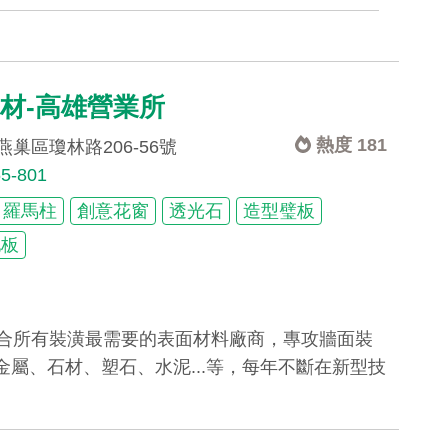
材-高雄營業所
熱度 181
巢區瓊林路206-56號
65-801
羅馬柱
創意花窗
透光石
造型璧板
地板
集合所有裝潢最需要的表面材料廠商，專攻牆面裝
屬、石材、塑石、水泥...等，每年不斷在新型技