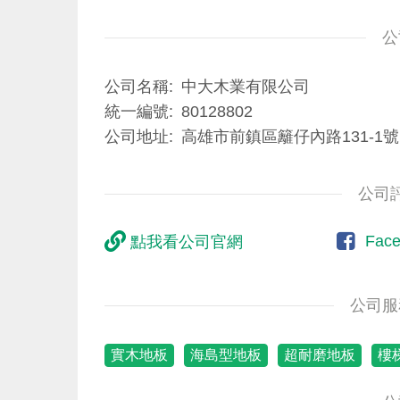
公
公司名稱
中大木業有限公司
統一編號
80128802
公司地址
高雄市前鎮區籬仔內路131-1號
公司
Fac
點我看公司官網
公司服
實木地板
海島型地板
超耐磨地板
樓