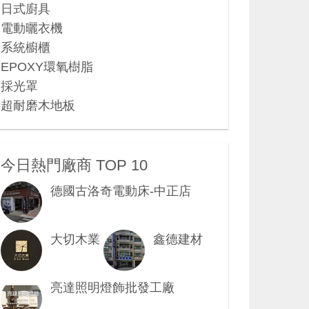
日式廚具
電動曬衣機
系統櫥櫃
EPOXY環氧樹脂
採光罩
超耐磨木地板
今日熱門廠商 TOP 10
德國古洛奇電動床-中正店
大切木業
鑫德建材
亮達照明燈飾批發工廠