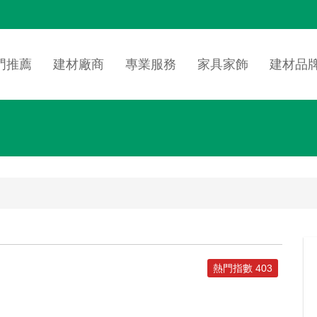
n
igation
門推薦
建材廠商
專業服務
家具家飾
建材品
熱門指數 403