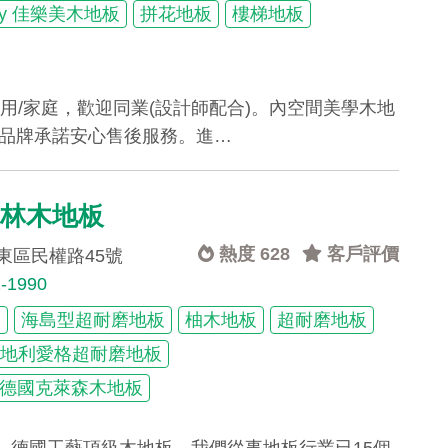
may 佳樂美木地板
拼花地板
樓梯地板
的愛屋/商用/家庭，歡迎同業(設計師配合)。內空間美學木地
。品牌承諾安心售後服務。進…
尚林木地板
熱度 628
客戶評價
東區民權路45號
1-1990
板
海島型超耐磨地板
柚木地板
超耐磨地板
r 奧地利愛格超耐磨地板
en 德國克萊森木地板