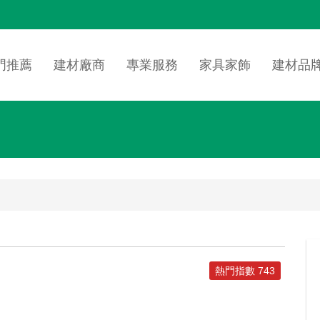
n
igation
門推薦
建材廠商
專業服務
家具家飾
建材品
熱門指數 743