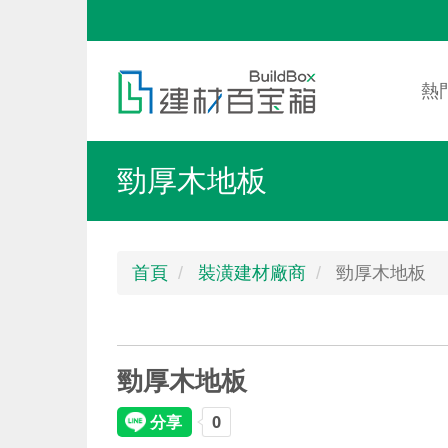
移
至
Mai
Toggle
主
nav
menu
熱
內
容
勁厚木地板
首頁
裝潢建材廠商
勁厚木地板
勁厚木地板