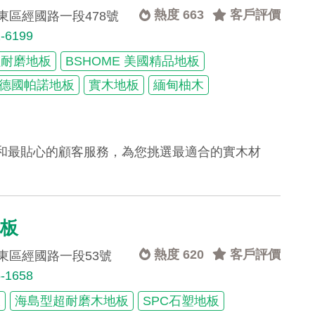
熱度 663
客戶評價
東區經國路一段478號
2-6199
蟲耐磨地板
BSHOME 美國精品地板
or 德國帕諾地板
實木地板
緬甸柚木
和最貼心的顧客服務，為您挑選最適合的實木材
。
地板
熱度 620
客戶評價
東區經國路一段53號
5-1658
板
海島型超耐磨木地板
SPC石塑地板