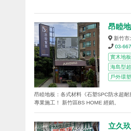
昂睦
新竹市
03-66
實木地
海島型
戶外環
昂睦地板：各式材料《石塑SPC防水超
專業施工！ 新竹區BS HOME 經銷。
立久玖