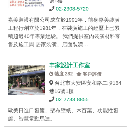
號1樓
02-2308-5720
嘉美裝潢有限公司成立於1991年，前身嘉美裝潢
工程行創立於1981年，在裝潢施工的經歷上已累
積超過40年專業經驗。 我們提供室內裝潢材料零
售及施工與 居家裝潢、店面裝潢…
丰家設計工作室
熱度 282
客戶評價
台北市大安區安和路二段184
巷16號1樓
02-2733-8855
歐美日進口窗簾、壁布壁紙、木百葉、功能性窗
簾、智慧電動馬達。