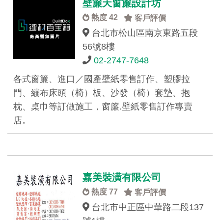
壁簾天窗簾設計坊
熱度 42
客戶評價
台北市松山區南京東路五段
56號8樓
02-2747-7648
各式窗簾、進口／國產壁紙零售訂作、塑膠拉
門、繃布床頭（椅）板、沙發（椅）套墊、抱
枕、桌巾等訂做施工，窗簾.壁紙零售訂作專賣
店。
嘉美裝潢有限公司
熱度 77
客戶評價
台北市中正區中華路二段137