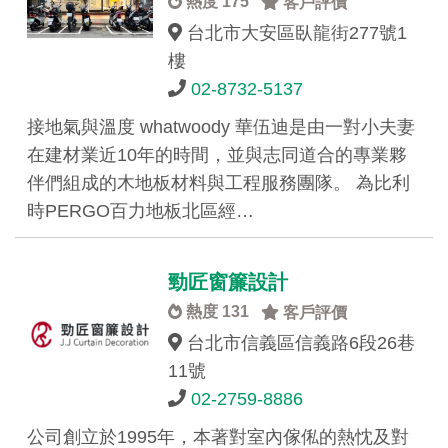
熱度 175
客戶評價
台北市大安區臥龍街277號1
樓
02-8732-5137
接地氣與溫度 whatwoody 華伍迪是由一對小夫妻
在建材業近10年的時間，並與志同道合的專業夥
伴們組成的木地板材料與工程服務團隊。 為比利
時PERGO百力地板北區經…
勁匠窗簾設計
熱度 131
客戶評價
台北市信義區信義路6段26巷
11號
02-2759-8886
公司創立於1995年，本著對室內傢俬的熱忱及對