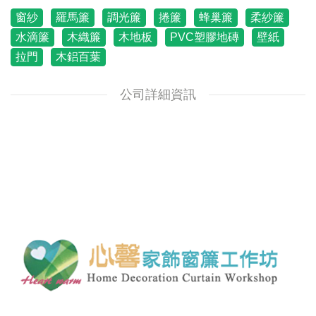
窗紗
羅馬簾
調光簾
捲簾
蜂巢簾
柔紗簾
水滴簾
木織簾
木地板
PVC塑膠地磚
壁紙
拉門
木鋁百葉
公司詳細資訊