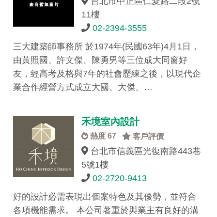
台北市中正區仁愛路二段2號
11樓
02-2394-3555
三大建築師事務所 於1974年(民國63年)4月1日，
由黃照國、許文傑、陳勇男等三位成大同窗好
友，經高考及格與7年的社會歷練之後，以現代企
業合作經營方式成立大國、大傑、…
禾境室內設計
熱度 67
客戶評價
台北市信義區光復南路443巷
5號1樓
02-2720-9413
好的設計必需表現出個案特色及其優勢，並符合
各項機能需求。 本公司著重於與業主有良好的溝