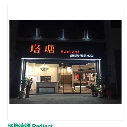
珞塘櫥櫃 Radiant