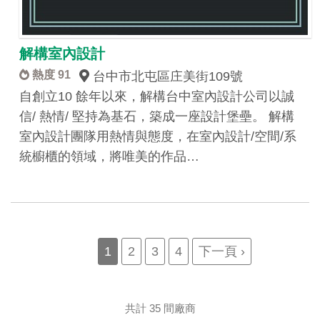
解構室內設計
熱度 91
台中市北屯區庄美街109號
自創立10 餘年以來，解構台中室內設計公司以誠
信/ 熱情/ 堅持為基石，築成一座設計堡壘。 解構
室內設計團隊用熱情與態度，在室內設計/空間/系
統櫥櫃的領域，將唯美的作品…
Pagination
Current
1
Page
2
Page
3
Page
4
Next
下一頁 ›
page
page
共計 35 間廠商