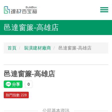
移
至
Toggl
主
menu
內
邑達窗簾-高雄店
容
首頁
裝潢建材廠商
邑達窗簾-高雄店
邑達窗簾-高雄店
熱門指數 228
公司基本資訊