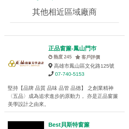
其他相近區域廠商
正品窗簾-鳳山門巿
熱度 245
客戶評價
高雄市鳳山區文化路125號
07-740-5153
堅持【品牌 品質 品味 品管 品德】 之創業精神
〈五品〉成為追求進步的原動力， 亦是正品窗簾
美學設計之由來。
Best貝斯特窗簾