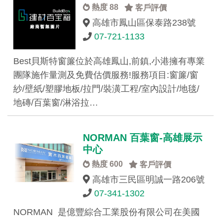
熱度 88
客戶評價
高雄市鳳山區保泰路238號
07-721-1133
Best貝斯特窗簾位於高雄鳳山,前鎮,小港擁有專業
團隊施作量測及免費估價服務!服務項目:窗簾/窗
紗/壁紙/塑膠地板/拉門/裝潢工程/室內設計/地毯/
地磚/百葉窗/淋浴拉…
NORMAN 百葉窗-高雄展示
中心
熱度 600
客戶評價
高雄市三民區明誠一路206號
07-341-1302
NORMAN 是億豐綜合工業股份有限公司在美國