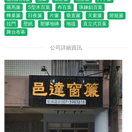
羅馬簾
S型木百葉
布百葉
珠鍊鋁百葉
蜂巢簾
日夜簾
片簾
垂直簾
天窗簾
燈籠簾
拉門
壁紙
塑膠地磚
地毯
直立式百葉
舞台布幕
公司詳細資訊