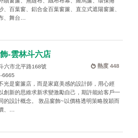
外續窗簾、無縫布、絨布布幕、羅馬簾、環保捲
紗、百葉窗、鋁合金百葉窗簾、直立式遮陽窗簾、
布、舞台…
飾-雲林斗六店
熱度 448
斗六市北平路168號
7-6665
不光是窗簾店，而是家庭美感的設計師，用心經
以創新的思維求新求變激勵自己，期許能給客戶一
同的設計概念。 敦品窗飾~以價格透明策略脫穎而
價、…