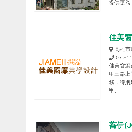
提供更為
佳美
高雄市
07-81
佳美窗簾
甲三路上
務，特別
甲、…
蕎伊(J