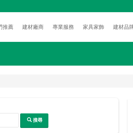
n
igation
門推薦
建材廠商
專業服務
家具家飾
建材品
搜尋