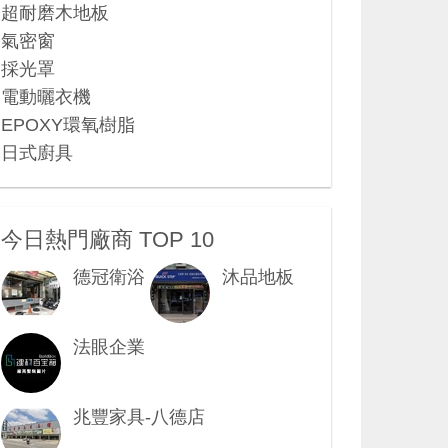
超耐磨木地板
氣密窗
採光罩
電動曬衣機
EPOXY環氧樹脂
日式廚具
今日熱門廠商 TOP 10
德冠衛浴
沐品地板
法眼企業
兆豐家具-八德店