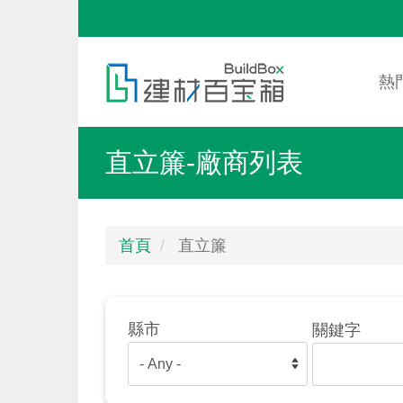
移
至
Mai
Toggle
主
nav
menu
熱
內
容
直立簾-廠商列表
首頁
直立簾
縣市
關鍵字