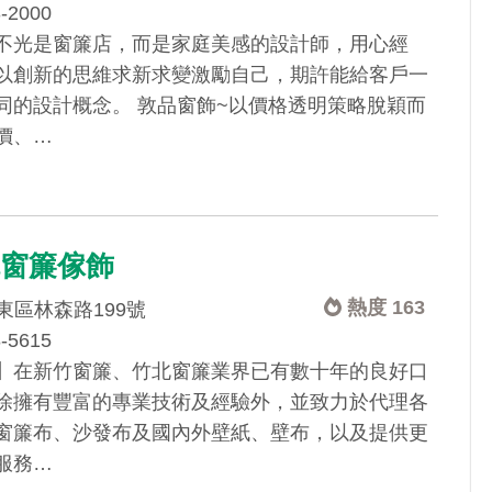
3-2000
不光是窗簾店，而是家庭美感的設計師，用心經
以創新的思維求新求變激勵自己，期許能給客戶一
同的設計概念。 敦品窗飾~以價格透明策略脫穎而
價、…
瓦窗簾傢飾
熱度 163
東區林森路199號
8-5615
】在新竹窗簾、竹北窗簾業界已有數十年的良好口
除擁有豐富的專業技術及經驗外，並致力於代理各
窗簾布、沙發布及國內外壁紙、壁布，以及提供更
服務…