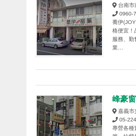
台南市
0960-
蕎伊(J
格便宜！
服務、勤
業…
峰豪
嘉義市
05-22
專營各種