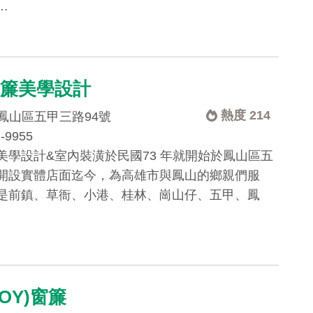
…
窗簾美學設計
熱度 214
鳳山區五甲三路94號
1-9955
美學設計&室內裝潢於民國73 年就開始於鳳山區五
開設實體店面迄今，為高雄市與鳳山的鄉親們服
是前鎮、草衙、小港、桂林、崗山仔、五甲、鳳
OY)窗簾