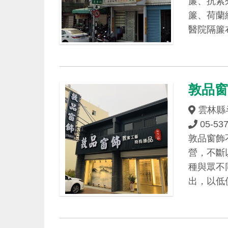
簾、抗紫
簾、荷蘭
醫院隔簾
敦品窗
雲林縣
05-53
敦品窗飾
營，不斷
種與眾不
出，以低