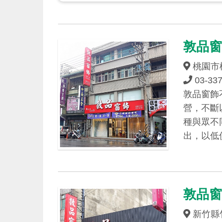
敦品窗
桃園市
03-33
敦品窗飾
營，不斷
種與眾不
出，以低
敦品窗
新竹縣