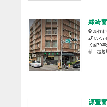
綠綺
新竹市東
03-57
民國79
軸，超越
源豐