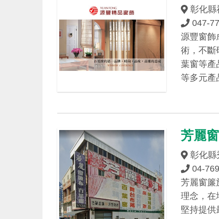
彰化縣福
047-7
源豐窗飾
術，不斷
葉窗等產
等多元產
芳麗
彰化縣
04-76
芳麗窗簾
理念，在
堅持提供