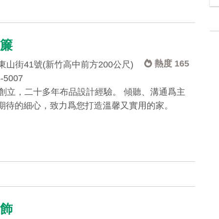
窗簾
熱度 165
山街41號(新竹高中前方200公尺)
4-5007
年創立，二十多年布品設計經驗。 傾聽、溝通爲主
期待的細心，致力爲您打造溫馨又實用的家。
窗飾