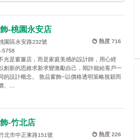
飾-桃園永安店
熱度 716
桃園區永安路232號
7-5758
不光是窗簾店，而是家庭美感的設計師，用心經
以創新的思維求新求變激勵自己，期許能給客戶一
同的設計概念。 敦品窗飾~以價格透明策略脫穎而
價、…
飾-竹北店
熱度 226
竹北市中正東路151號