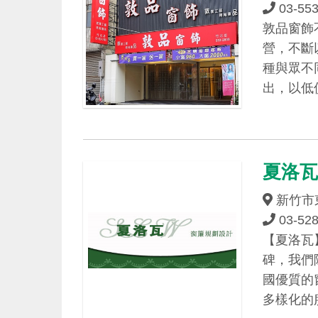
03-55
敦品窗飾
營，不斷
種與眾不
出，以低
夏洛
新竹市
03-52
【夏洛瓦
碑，我們
國優質的
多樣化的