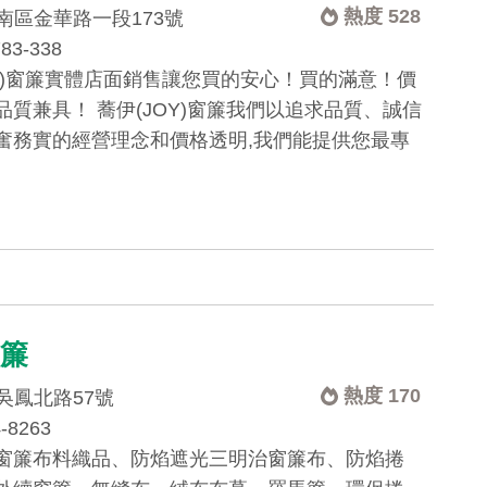
熱度 528
南區金華路一段173號
783-338
OY)窗簾實體店面銷售讓您買的安心！買的滿意！價
品質兼具！ 蕎伊(JOY)窗簾我們以追求品質、誠信
奮務實的經營理念和價格透明,我們能提供您最專
窗簾
熱度 170
吳鳳北路57號
4-8263
窗簾布料織品、防焰遮光三明治窗簾布、防焰捲