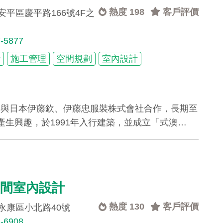
熱度 198
客戶評價
平區慶平路166號4F之
7-5877
計
施工管理
空間規劃
室內設計
人，與日本伊藤欽、伊藤忠服裝株式會社合作，長期至
生興趣，於1991年入行建築，並成立「式澳…
空間室內設計
熱度 130
客戶評價
永康區小北路40號
1-6908