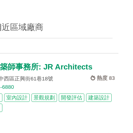
相近區域廠商
師事務所: JR Architects
熱度 83
中西區正興街61巷18號
3-6880
修
室內設計
景觀規劃
開發評估
建築設計
建