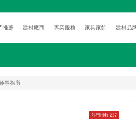
n
igation
門推薦
建材廠商
專業服務
家具家飾
建材品
師事務所
熱門指數 237