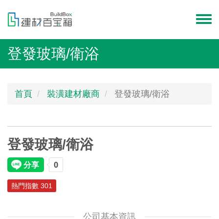
移
至
Toggl
主
menu
內
登發玻璃/衛浴
容
首頁
裝潢建材廠商
登發玻璃/衛浴
登發玻璃/衛浴
熱門指數 301
公司基本資訊