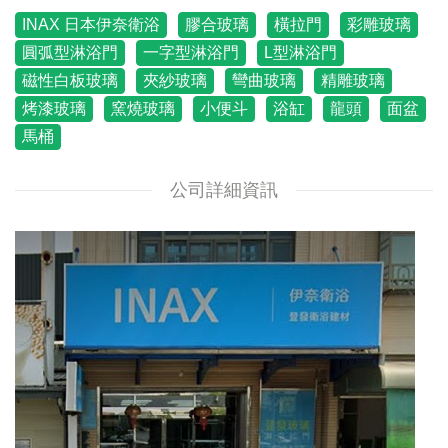
INAX 日本伊奈衛浴
膠合玻璃
橫拉門
彩雕玻璃
圓弧型淋浴門
一字型淋浴門
L型淋浴門
磁性白板玻璃
夾紗玻璃
彎曲玻璃
精雕玻璃
烤漆玻璃
窯燒玻璃
小便斗
浴缸
龍頭
面盆
馬桶
公司詳細資訊