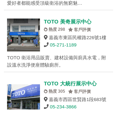
愛好者都能感受頂級衛浴的無窮魅…
TOTO 美奇展示中心
熱度 298
客戶評價
嘉義市東區民權路226號1樓
05-271-1189
TOTO 衛浴用品販賣、建材設備與廚具水電，附
設溫水洗淨便座體驗廁所。
TOTO 大統行展示中心
熱度 305
客戶評價
嘉義市西區世賢路1段683號
05-234-3866