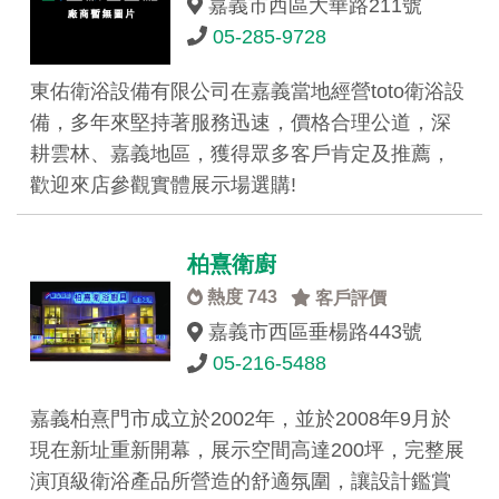
嘉義市西區大華路211號
05-285-9728
東佑衛浴設備有限公司在嘉義當地經營toto衛浴設
備，多年來堅持著服務迅速，價格合理公道，深
耕雲林、嘉義地區，獲得眾多客戶肯定及推薦，
歡迎來店參觀實體展示場選購!
柏熹衛廚
熱度 743
客戶評價
嘉義市西區垂楊路443號
05-216-5488
嘉義柏熹門市成立於2002年，並於2008年9月於
現在新址重新開幕，展示空間高達200坪，完整展
演頂級衛浴產品所營造的舒適氛圍，讓設計鑑賞