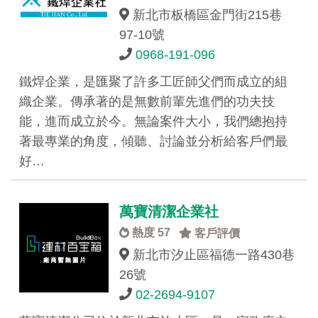
新北市板橋區金門街215巷
97-10號
0968-191-096
鐵焊企業，是匯聚了許多工匠師父們而成立的組
織企業。傳承著的是無數前輩先進們的功夫技
能，進而成立於今。無論案件大小，我們總抱持
著最專業的角度，傾聽、討論並分析給客戶們最
好…
萬寶清潔企業社
熱度 57
客戶評價
新北市汐止區福德一路430巷
26號
02-2694-9107