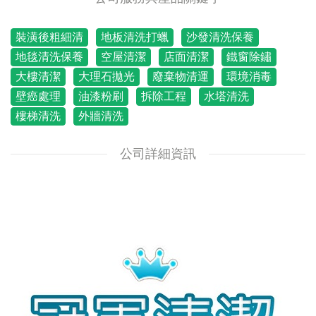
裝潢後粗細清
地板清洗打蠟
沙發清洗保養
地毯清洗保養
空屋清潔
店面清潔
鐵窗除鏽
大樓清潔
大理石拋光
廢棄物清運
環境消毒
壁癌處理
油漆粉刷
拆除工程
水塔清洗
樓梯清洗
外牆清洗
公司詳細資訊