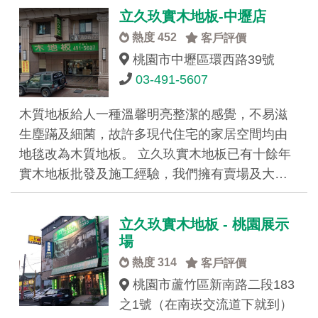
立久玖實木地板-中壢店
熱度 452
客戶評價
桃園市中壢區環西路39號
03-491-5607
木質地板給人一種溫馨明亮整潔的感覺，不易滋
生塵蹣及細菌，故許多現代住宅的家居空間均由
地毯改為木質地板。 立久玖實木地板已有十餘年
實木地板批發及施工經驗，我們擁有賣場及大…
立久玖實木地板 - 桃園展示
場
熱度 314
客戶評價
桃園市蘆竹區新南路二段183
之1號（在南崁交流道下就到）