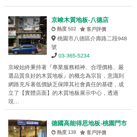
京峻木質地板-八德店
熱度 502
客戶評價
桃園市八德區介壽路二段948
號
03-365-5234
京峻始終秉持著『專業服務精神、合理價格、嚴
選品質良好的木質地板』的概念為宗旨，意識到
網路充斥著低價缺乏保障其社會責任的基礎，成
立了【實體店面】的木質地板展示中心，透過
現…
德國高能得思地板-桃園門市
熱度 139
客戶評價