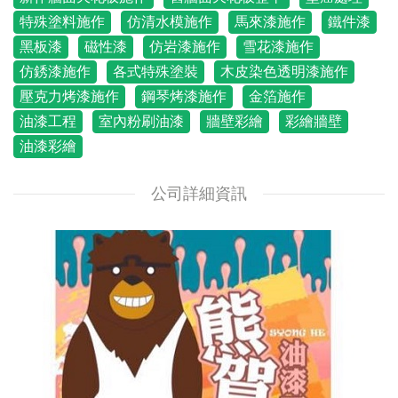
特殊塗料施作
仿清水模施作
馬來漆施作
鐵件漆
黑板漆
磁性漆
仿岩漆施作
雪花漆施作
仿銹漆施作
各式特殊塗裝
木皮染色透明漆施作
壓克力烤漆施作
鋼琴烤漆施作
金箔施作
油漆工程
室內粉刷油漆
牆壁彩繪
彩繪牆壁
油漆彩繪
公司詳細資訊