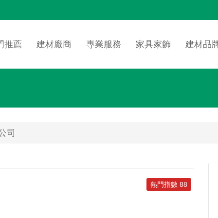
n
igation
門推薦
建材廠商
專業服務
家具家飾
建材品
公司
熱門指數 88