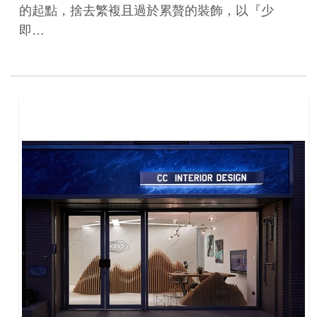
的起點，捨去繁複且過於累贅的裝飾，以『少
即…