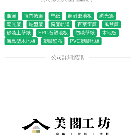
窗簾
拉門捲簾
壁紙
超耐磨地板
調光簾
遮光簾
蛇型簾
窗簾軌道
百葉窗簾
風琴簾
矽藻土壁紙
SPC石塑地板
防燄壁紙
木地板
海島型木地板
塑膠壁布
PVC塑膠地板
公司詳細資訊