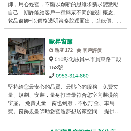
師，用心經營，不斷以創新的思維求新求變激勵
自己，期許能給客戶一種與眾不同的設計概念。
敦品窗飾~以價格透明策略脫穎而出，以低價、…
歐昇窗簾
熱度 172
客戶評價
510彰化縣員林市員東路二段
153號
0953-314-860
堅持給您最安心的品質、最貼心的服務，免費丈
量、規劃、安裝，量身打造最符合您室內裝潢的
窗簾。 免費丈量一窗也到府，不收訂金、車馬
費。窗飾規畫師助您營造夢想居家空間！ 提供…