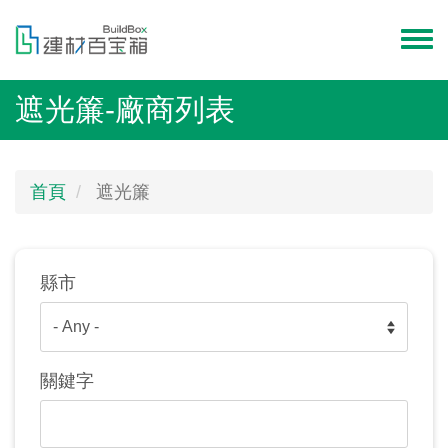
移
至
Toggl
主
menu
內
遮光簾-廠商列表
容
首頁
遮光簾
縣市
關鍵字