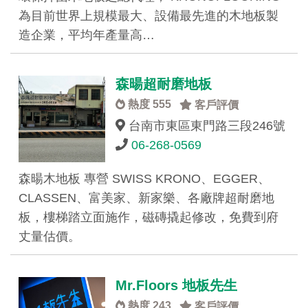
為目前世界上規模最大、設備最先進的木地板製
造企業，平均年產量高…
森暘超耐磨地板
熱度 555
客戶評價
台南市東區東門路三段246號
06-268-0569
森暘木地板 專營 SWISS KRONO、EGGER、
CLASSEN、富美家、新家樂、各廠牌超耐磨地
板，樓梯踏立面施作，磁磚撬起修改，免費到府
丈量估價。
Mr.Floors 地板先生
熱度 243
客戶評價