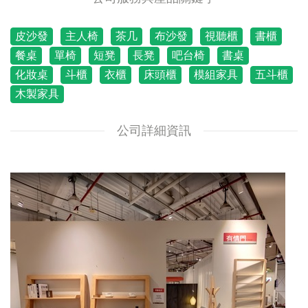
皮沙發
主人椅
茶几
布沙發
視聽櫃
書櫃
餐桌
單椅
短凳
長凳
吧台椅
書桌
化妝桌
斗櫃
衣櫃
床頭櫃
模組家具
五斗櫃
木製家具
公司詳細資訊