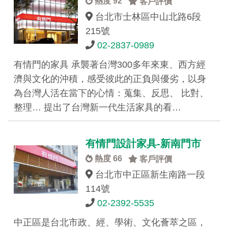
熱度 92
客戶評價
台北市士林區中山北路6段
215號
02-2837-0989
有情門的家具 承襲著台灣300多年來東、西方經
濟與文化的沖積，感受彼此的正負與優劣，以身
為台灣人活在當下的心情：蒐集、反思、 比對、
整理… 提出了台灣新一代生活家具的看…
有情門設計家具-新南門市
熱度 66
客戶評價
台北市中正區新生南路一段
114號
02-2392-5535
中正區是台北市政、經、學術、文化薈萃之區，