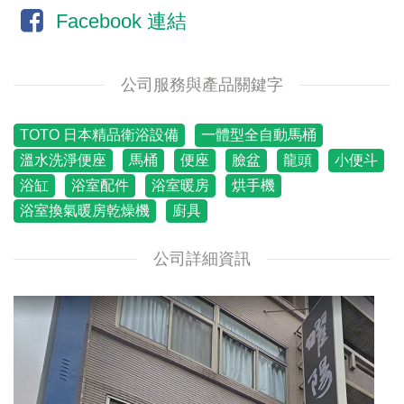
Facebook 連結
公司服務與產品關鍵字
TOTO 日本精品衛浴設備
一體型全自動馬桶
溫水洗淨便座
馬桶
便座
臉盆
龍頭
小便斗
浴缸
浴室配件
浴室暖房
烘手機
浴室換氣暖房乾燥機
廚具
公司詳細資訊