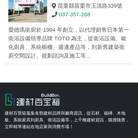
苗栗縣苗栗市玉清路339號
037-357-268
愛德瑪衛廚於 1994 年創立，以代理銷售日本第一
衛浴設備領導品牌 TOTO 為主，從衛浴設備、歐
化廚具、系統櫥櫃、週邊產品等，到新舊建築衛
廚空間設計、規劃諮詢及施工等…
建材百寶箱蒐集各類建材品牌與廠商資訊，從石材、磁磚、木地
板、系統家具到廚具、衛浴設備等，上千種建材資訊，隨搜隨查，
立即精準連結在地店家與消費市場！