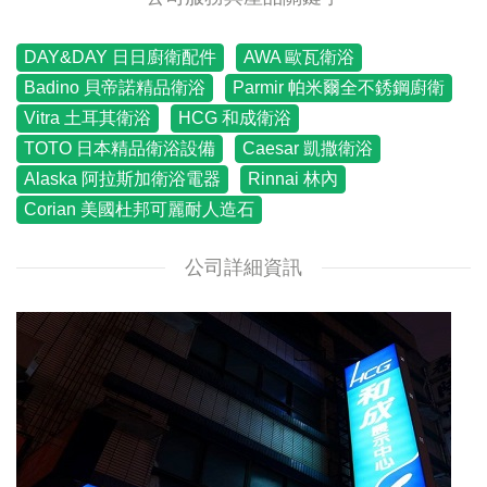
DAY&DAY 日日廚衛配件
AWA 歐瓦衛浴
Badino 貝帝諾精品衛浴
Parmir 帕米爾全不銹鋼廚衛
Vitra 土耳其衛浴
HCG 和成衛浴
TOTO 日本精品衛浴設備
Caesar 凱撒衛浴
Alaska 阿拉斯加衛浴電器
Rinnai 林內
Corian 美國杜邦可麗耐人造石
公司詳細資訊