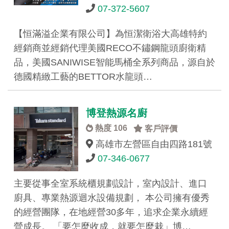
07-372-5607
【恒滿溢企業有限公司】為恒潔衛浴大高雄特約
經銷商並經銷代理美國RECO不鏽鋼龍頭廚衛精
品，美國SANIWISE智能馬桶全系列商品，源自於
德國精緻工藝的BETTOR水龍頭…
博登熱源名廚
熱度 106
客戶評價
高雄市左營區自由四路181號
07-346-0677
主要從事全室系統櫃規劃設計，室內設計、進口
廚具、專業熱源迴水設備規劃， 本公司擁有優秀
的經營團隊，在地經營30多年，追求企業永續經
營成長。 「要怎麼收成，就要怎麼栽」博…