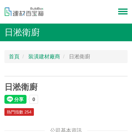
移
至
Toggl
主
menu
內
日淞衛廚
容
首頁
裝潢建材廠商
日淞衛廚
日淞衛廚
熱門指數 254
公司基本資訊