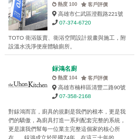
熱度 100
客戶評價
高雄市仁武區澄觀路221號
07-374-6720
TOTO 衛浴販賣、衛浴空間設計規畫與施工，附
設溫水洗淨便座體驗廁所。
銢鴻名廚
熱度 104
客戶評價
高雄市楠梓區清豐二路90號
07-358-2168
對銾鴻而言，廚具的規劃是我們的根本，更是我
們的驕傲，為廚具打造一系列配套完整的系統，
更是讓我們幫每一位業主完整這個家的核心所
在。 銾鴻成立於民國74年，在這三十年的…