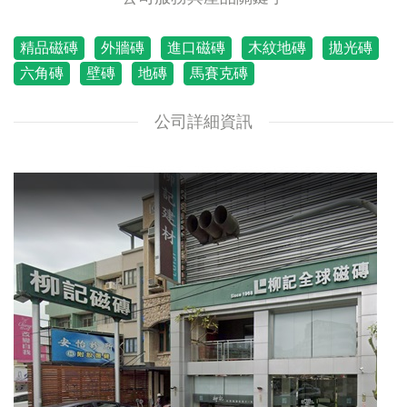
精品磁磚
外牆磚
進口磁磚
木紋地磚
拋光磚
六角磚
壁磚
地磚
馬賽克磚
公司詳細資訊