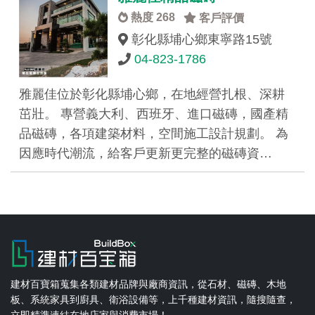
熱度 268
客戶評價
彰化縣埔心鄉東寧路15號
04-823-1786
雅麗佳位於彰化縣埔心鄉，在地經營扎根、深耕
茁壯。 專營義大利、西班牙、進口磁磚，國產精
品磁磚，各項建築材料，空間施工設計規劃。 為
因應時代潮流，給客戶更新更完整的磁磚資…
建材百寶箱蒐集各類建材品牌與廠商資訊，從石材、磁磚、木地
板、系統家具到廚具、衛浴設備等，上千種建材資訊，隨搜隨查，
立即精準連結在地店家與消費市場！