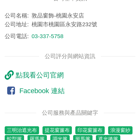
公司名稱
敦品窗飾-桃園永安店
公司地址
桃園市桃園區永安路232號
公司電話
03-337-5758
公司評分與網站資訊
點我看公司官網
Facebook 連結
公司服務與產品關鍵字
三明治遮光布
提花窗簾布
印花窗簾布
浪漫窗紗
蛇型簾
羅馬簾
調光簾
斑馬簾
遮光捲簾