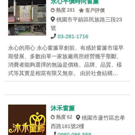
永心平價時尚窗簾
熱度 281
客戶評價
桃園市平鎮區民族路三段23
號
03-281-1716
永心的用心 永心窗簾草創前、有感於窗簾市場早
期發展、多數由單一家族廠商所經營幾乎壟斷、
消費者能夠選擇的無論是價格、品牌、品質、樣
式等其實是相當有限又無奈。 由於社會結構…
沐禾窗簾
熱度 62
桃園市蘆竹區忠孝
西路181號2樓
0980-086-558