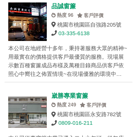
品誠窗簾
熱度 96
客戶評價
桃園市桃園區自強路205號
03-335-6138
本公司在地經營十多年，秉持著服務大眾的精神~
用最實在的價格提供客戶最優質的服務。現場展
示數百種窗簾成品布樣及萬種目錄商品供客戶依
照心中嚮往之佈置情境~在現場優雅的環境中…
崴勝專業窗簾
熱度 249
客戶評價
桃園市桃園區永安路782號
0809-016-211