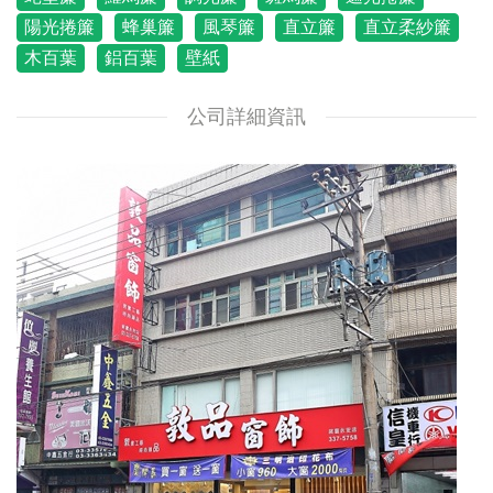
陽光捲簾
蜂巢簾
風琴簾
直立簾
直立柔紗簾
木百葉
鋁百葉
壁紙
公司詳細資訊