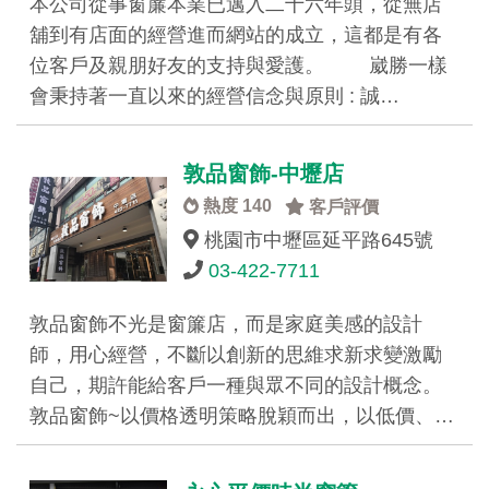
本公司從事窗簾本業已邁入二十六年頭，從無店
舖到有店面的經營進而網站的成立，這都是有各
位客戶及親朋好友的支持與愛護。 崴勝一樣
會秉持著一直以來的經營信念與原則 : 誠…
敦品窗飾-中壢店
熱度 140
客戶評價
桃園市中壢區延平路645號
03-422-7711
敦品窗飾不光是窗簾店，而是家庭美感的設計
師，用心經營，不斷以創新的思維求新求變激勵
自己，期許能給客戶一種與眾不同的設計概念。
敦品窗飾~以價格透明策略脫穎而出，以低價、…