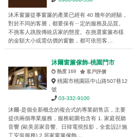
沐禾窗簾從事窗簾的產業已經有 40 幾年的經驗，
對於不同的客層，都要保有ㄧ定的服務及品質。
不挑客人跳脫傳統店家的態度。在挑選窗簾布樣
的金額大小或需估價的窗數，都可依照客…
沐爾窗簾傢飾-桃園門市
熱度 169
客戶評價
桃園市桃園區中山路507巷12
號
03-332-9100
沐爾-是個全新概念的複合式的專業銷售店，主要
提供兩個專業服務，服務範圍包含有 1. 家庭視聽
音響 (歐美居家音響、日韓電視投影，全套設計施
工安裝服務) 2.居家窗簾傢飾…