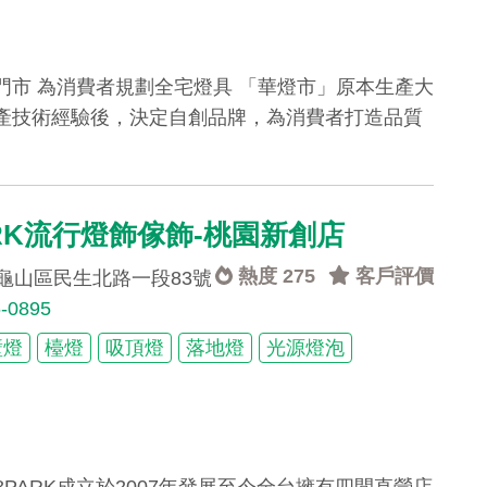
市 為消費者規劃全宅燈具 「華燈市」原本生產大
產技術經驗後，決定自創品牌，為消費者打造品質
ARK流行燈飾傢飾-桃園新創店
熱度 275
客戶評價
龜山區民生北路一段83號
6-0895
壁燈
檯燈
吸頂燈
落地燈
光源燈泡
飾 18PARK成立於2007年發展至今全台擁有四間直營店