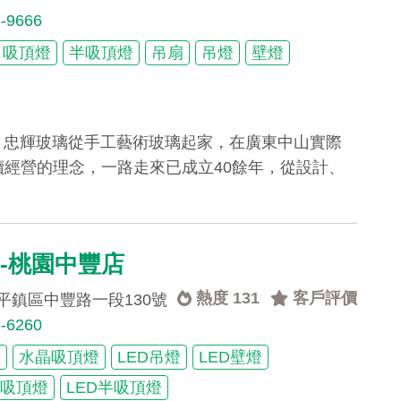
6-9666
吸頂燈
半吸頂燈
吊扇
吊燈
壁燈
 忠輝玻璃從手工藝術玻璃起家，在廣東中山實際
續經營的理念，一路走來已成立40餘年，從設計、
-桃園中豐店
熱度 131
客戶評價
平鎮區中豐路一段130號
6-6260
燈
水晶吸頂燈
LED吊燈
LED壁燈
型吸頂燈
LED半吸頂燈