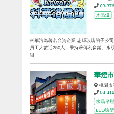
03-37
水晶燈
科華洛為著名台資企業-忠輝玻璃的子公司
員工人數近250人，秉持著薄利多銷、永
組…
華燈市
桃園市
03-31
水晶吊
LED環