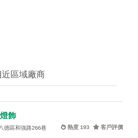
相近區域廠商
洛燈飾
熱度 193
客戶評價
八德區和強路266巷