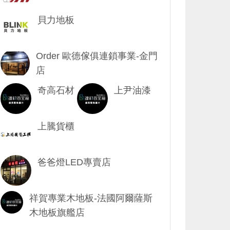
貝力地板
Order 歐德傢俱連鎖事業-金門
店
奇高石材
上尹油漆
上騰貨櫃
爸爸燈LED專賣店
祥賀專業木地板-法國阿爾薩斯
木地板旗艦店