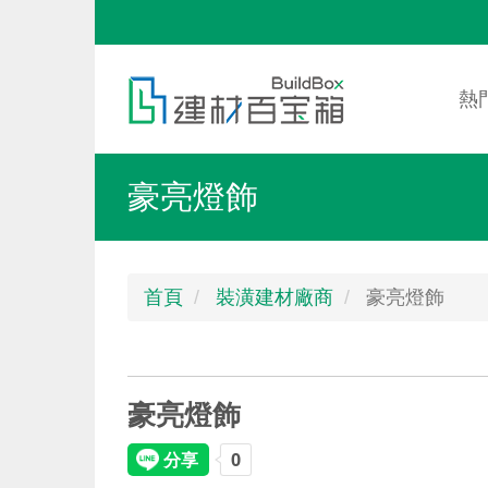
移
至
Mai
Toggle
主
nav
menu
熱
內
容
豪亮燈飾
首頁
裝潢建材廠商
豪亮燈飾
豪亮燈飾