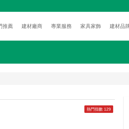
n
igation
門推薦
建材廠商
專業服務
家具家飾
建材品
熱門指數 129