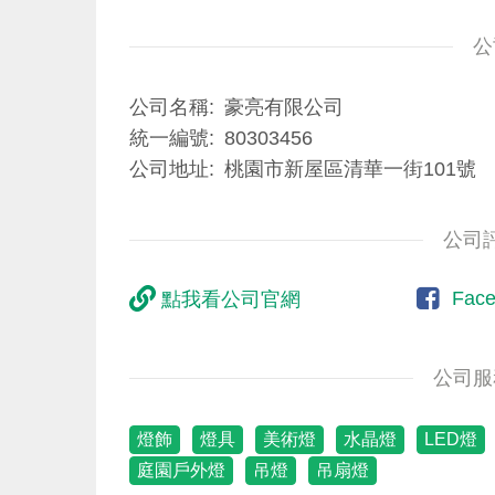
公
公司名稱
豪亮有限公司
統一編號
80303456
公司地址
桃園市新屋區清華一街101號
公司
Fac
點我看公司官網
公司服
燈飾
燈具
美術燈
水晶燈
LED燈
庭園戶外燈
吊燈
吊扇燈