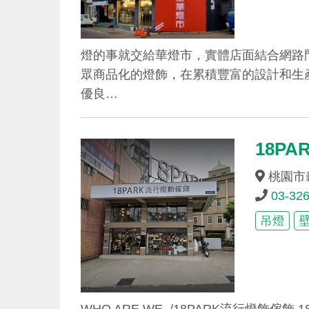
燈的事就交給華燈市，實體店面結合網路門
眾商品化的燈飾，在累積豐富的設計和生
優良…
18P
桃園市
03-32
吊燈
WHO ARE WE /18PARK流行燈飾傢