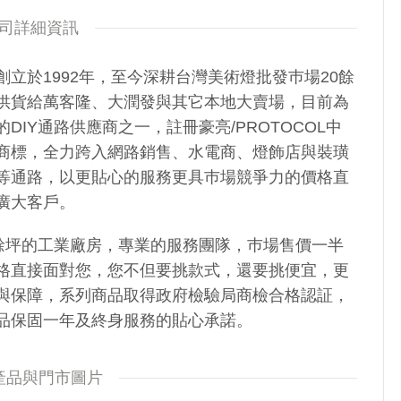
司詳細資訊
創立於1992年，至今深耕台灣美術燈批發巿場20餘
供貨給萬客隆、大潤發與其它本地大賣場，目前為
DIY通路供應商之一，註冊豪亮/PROTOCOL中
商標，全力跨入網路銷售、水電商、燈飾店與裝璜
等通路，以更貼心的服務更具巿場競爭力的價格直
廣大客戶。
0餘坪的工業廠房，專業的服務團隊，巿場售價一半
格直接面對您，您不但要挑款式，還要挑便宜，更
與保障，系列商品取得政府檢驗局商檢合格認証，
品保固一年及終身服務的貼心承諾。
產品與門市圖片