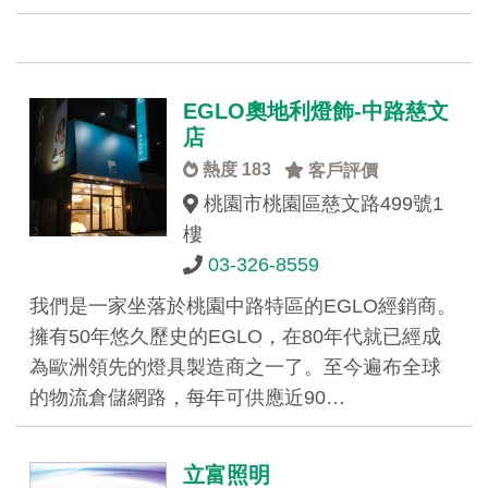
EGLO奧地利燈飾-中路慈文
店
熱度 183
客戶評價
桃園市桃園區慈文路499號1
樓
03-326-8559
我們是一家坐落於桃園中路特區的EGLO經銷商。
擁有50年悠久歷史的EGLO，在80年代就已經成
為歐洲領先的燈具製造商之一了。至今遍布全球
的物流倉儲網路，每年可供應近90…
立富照明