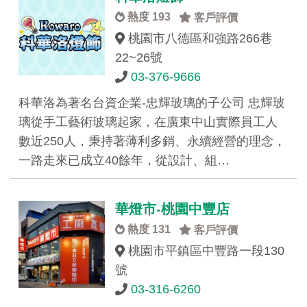
熱度 193
客戶評價
桃園市八德區和強路266巷
22~26號
03-376-9666
科華洛為著名台資企業-忠輝玻璃的子公司 忠輝玻
璃從手工藝術玻璃起家，在廣東中山實際員工人
數近250人，秉持著薄利多銷、永續經營的理念，
一路走來已成立40餘年，從設計、組…
華燈市-桃園中豐店
熱度 131
客戶評價
桃園市平鎮區中豐路一段130
號
03-316-6260