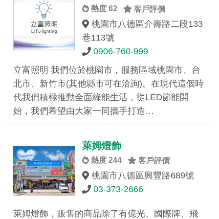
熱度 62
客戶評價
桃園市八德區介壽路二段133
巷113號
0906-760-999
立富照明 我們位於桃園市，​服務區域桃園市、台
北市、新竹市(其他縣市可在洽詢)。​ 在現代這個時
代我們積極推動全面綠能生活，從LED節能開
始，我們希望由大家一同攜手打造…
萊姆燈飾
熱度 244
客戶評價
桃園市八德區興豐路689號
03-373-2666
萊姆燈飾，販售的商品除了有億光、國際牌、飛