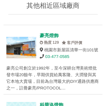
其他相近區域廠商
豪亮燈飾
熱度 129
客戶評價
桃園市新屋區清華一街101號
03-477-0585
豪亮公司創立於1992年，至今深耕台灣美術燈批
發巿場20餘年，早期供貨給萬客隆、大潤發與其
它本地大賣場，目前為台灣最大的DIY通路供應商
之一，註冊豪亮/PROTOCOL…
科華洛燈飾