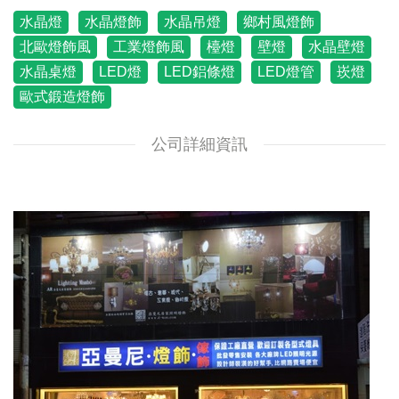
水晶燈
水晶燈飾
水晶吊燈
鄉村風燈飾
北歐燈飾風
工業燈飾風
檯燈
壁燈
水晶壁燈
水晶桌燈
LED燈
LED鋁條燈
LED燈管
崁燈
歐式鍛造燈飾
公司詳細資訊