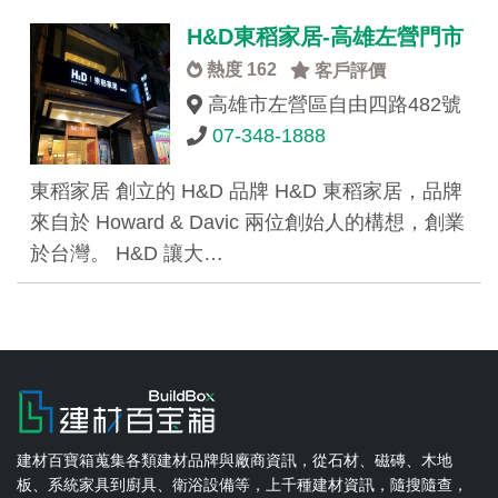
H&D東稻家居-高雄左營門市
熱度 162
客戶評價
高雄市左營區自由四路482號
07-348-1888
東稻家居 創立的 H&D 品牌 H&D 東稻家居，品牌
來自於 Howard & Davic 兩位創始人的構想，創業
於台灣。 H&D 讓大…
建材百寶箱蒐集各類建材品牌與廠商資訊，從石材、磁磚、木地
板、系統家具到廚具、衛浴設備等，上千種建材資訊，隨搜隨查，