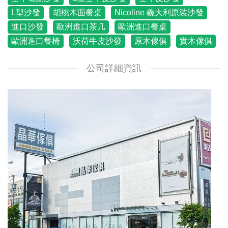
L型沙發
胡桃木面餐桌
Nicoline 義大利原裝沙發
進口沙發
歐洲進口茶几
歐洲進口餐桌
歐洲進口餐椅
沃荷牛皮沙發
原木傢俱
實木傢俱
公司詳細資訊