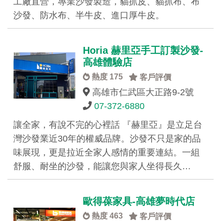
工廠直營，專業沙發製造，貓抓皮、貓抓布、布
沙發、防水布、半牛皮、進口厚牛皮。
Horia 赫里亞手工訂製沙發-
高雄體驗店
熱度 175
客戶評價
高雄市仁武區大正路9-2號
07-372-6880
讓全家，有說不完的心裡話 『赫里亞』是立足台
灣沙發業近30年的權威品牌。沙發不只是家的品
味展現，更是拉近全家人感情的重要連結。一組
舒服、耐坐的沙發，能讓您與家人坐得長久…
歐得葆家具-高雄夢時代店
熱度 463
客戶評價