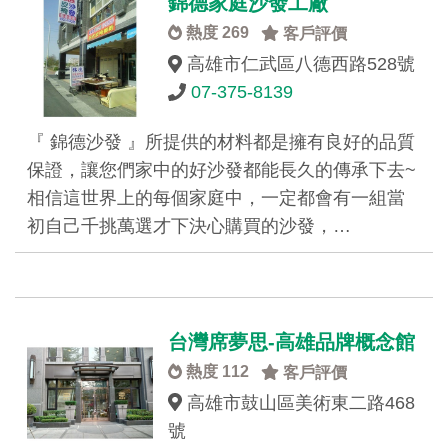
錦德家庭沙發工廠
熱度 269
客戶評價
高雄市仁武區八德西路528號
07-375-8139
『 錦德沙發 』所提供的材料都是擁有良好的品質
保證，讓您們家中的好沙發都能長久的傳承下去~
相信這世界上的每個家庭中，一定都會有一組當
初自己千挑萬選才下決心購買的沙發，…
台灣席夢思-高雄品牌概念館
熱度 112
客戶評價
高雄市鼓山區美術東二路468
號