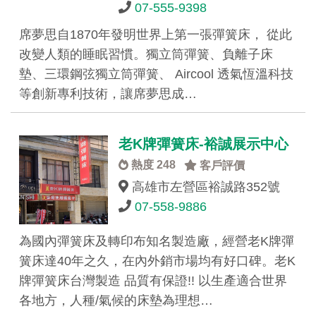
07-555-9398
席夢思自1870年發明世界上第一張彈簧床， 從此
改變人類的睡眠習慣。獨立筒彈簧、負離子床
墊、三環鋼弦獨立筒彈簧、 Aircool 透氣恆溫科技
等創新專利技術，讓席夢思成…
老K牌彈簧床-裕誠展示中心
熱度 248
客戶評價
高雄市左營區裕誠路352號
07-558-9886
為國內彈簧床及轉印布知名製造廠，經營老K牌彈
簧床達40年之久，在內外銷市場均有好口碑。老K
牌彈簧床台灣製造 品質有保證!! 以生產適合世界
各地方，人種/氣候的床墊為理想…