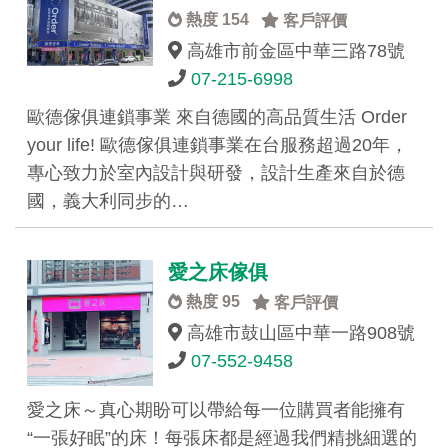
熱度 154
客戶評價
高雄市前金區中華三路78號
07-215-6998
歐德傢俱連鎖事業 來自德國的高品質生活 Order
your life! 歐德傢俱連鎖事業在台服務超過20年，
專心致力於室內設計與研發，設計生產來自於德
國，義大利同步的…
愛之床傢俱
熱度 95
客戶評價
高雄市鼓山區中華一路908號
07-552-9458
愛之床～真心期盼可以帶給每一位購買者能擁有
“一張好眠”的床！每張床都是經過我們精挑細選的