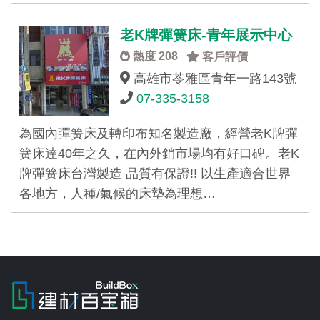
老K牌彈簧床-青年展示中心
熱度 208
客戶評價
高雄市苓雅區青年一路143號
07-335-3158
為國內彈簧床及轉印布知名製造廠，經營老K牌彈
簧床達40年之久，在內外銷市場均有好口碑。老K
牌彈簧床台灣製造 品質有保證!! 以生產適合世界
各地方，人種/氣候的床墊為理想…