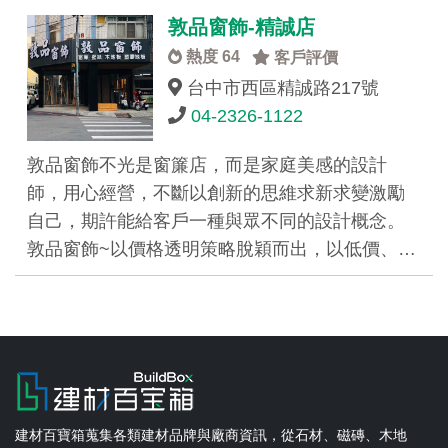
敦品窗飾-精誠店
熱度 64
客戶評價
台中市西區精誠路217號
04-2326-1122
敦品窗飾不光是窗簾店，而是家庭美感的設計
師，用心經營，不斷以創新的思維求新求變激勵
自己，期許能給客戶一種與眾不同的設計概念。
敦品窗飾~以價格透明策略脫穎而出，以低價、…
建材百寶箱蒐集各類建材品牌與廠商資訊，從石材、磁磚、木地