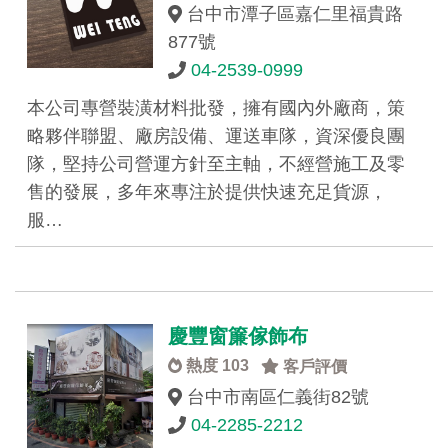
台中市潭子區嘉仁里福貴路
877號
04-2539-0999
本公司專營裝潢材料批發，擁有國內外廠商，策
略夥伴聯盟、廠房設備、運送車隊，資深優良團
隊，堅持公司營運方針至主軸，不經營施工及零
售的發展，多年來專注於提供快速充足貨源，
服…
慶豐窗簾傢飾布
熱度 103
客戶評價
台中市南區仁義街82號
04-2285-2212