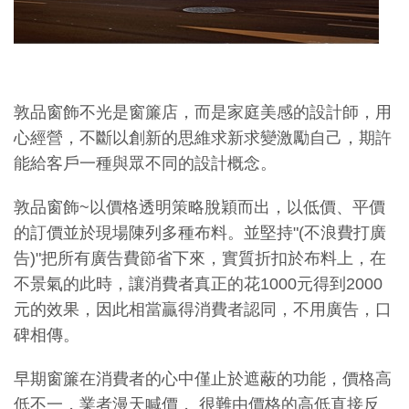
敦品窗飾不光是窗簾店，而是家庭美感的設計師，用
心經營，不斷以創新的思維求新求變激勵自己，期許
能給客戶一種與眾不同的設計概念。
敦品窗飾~以價格透明策略脫穎而出，以低價、平價
的訂價並於現場陳列多種布料。並堅持"(不浪費打廣
告)"把所有廣告費節省下來，實質折扣於布料上，在
不景氣的此時，讓消費者真正的花1000元得到2000
元的效果，因此相當贏得消費者認同，不用廣告，口
碑相傳。
早期窗簾在消費者的心中僅止於遮蔽的功能，價格高
低不一，業者漫天喊價， 很難由價格的高低直接反