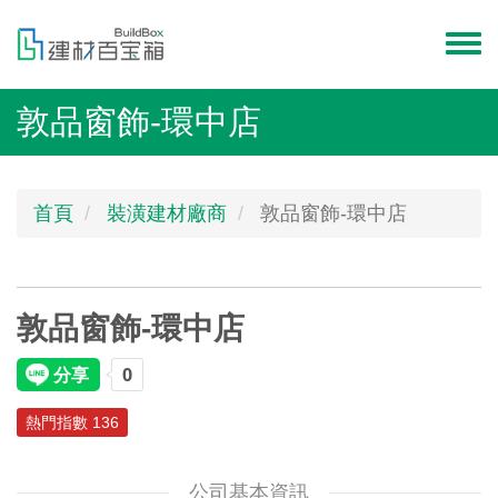
移
至
Toggl
主
menu
內
敦品窗飾-環中店
容
首頁
裝潢建材廠商
敦品窗飾-環中店
敦品窗飾-環中店
熱門指數 136
公司基本資訊