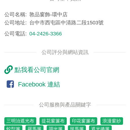
公司名稱
敦品窗飾-環中店
公司地址
台中市西屯區中清路二段1503號
公司電話
04-2426-3366
公司評分與網站資訊
點我看公司官網
Facebook 連結
公司服務與產品關鍵字
三明治遮光布
提花窗簾布
印花窗簾布
浪漫窗紗
蛇型簾
羅馬簾
調光簾
斑馬簾
遮光捲簾