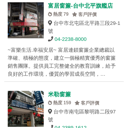
富居窗簾-台中北平旗艦店
熱度 79
客戶評價
台中市北屯區北平路三段29-1
號
04-2238-8000
~富樂生活.幸福安居~ 富居連鎖窗簾企業總裁以
準確、積極的態度，建立一個極精實優秀的窗簾
銷售團隊。提供員工完整健全的教育訓練，給予
良好的工作環境，優質的學習成長空間，…
米勒窗簾
熱度 159
客戶評價
台中市南屯區黎明路二段97
號
04-2389-1612