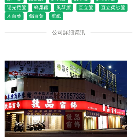
陽光捲簾
蜂巢簾
風琴簾
直立簾
直立柔紗簾
木百葉
鋁百葉
壁紙
公司詳細資訊