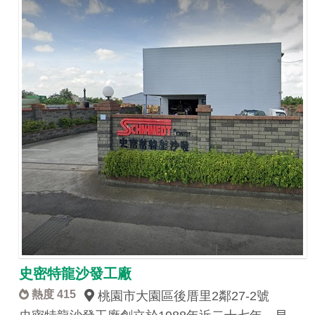
史密特龍沙發工廠
熱度 415
桃園市大園區後厝里2鄰27-2號