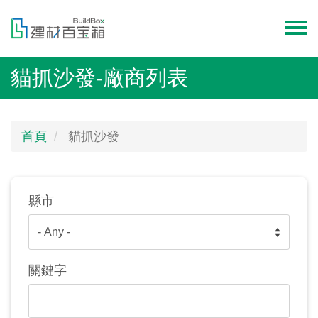
移
至
Toggl
主
menu
內
貓抓沙發-廠商列表
容
首頁
貓抓沙發
縣市
關鍵字