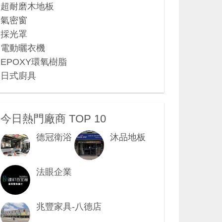
超耐磨木地板
氣密窗
採光罩
電動曬衣機
EPOXY環氧樹脂
日式廚具
今日熱門廠商 TOP 10
德冠衛浴
沐品地板
法眼企業
兆豐家具-八德店