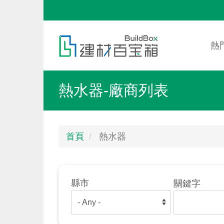
移
至
Mai
Toggle
主
nav
menu
熱
內
容
熱水器-廠商列表
首頁
熱水器
縣市
關鍵字