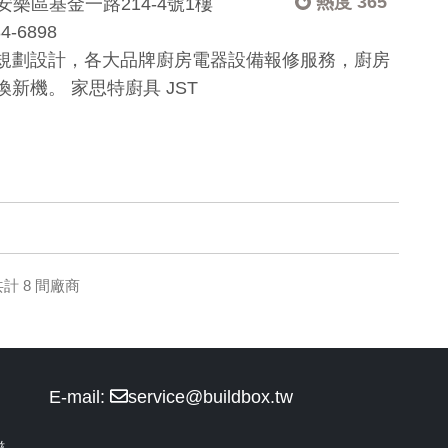
熱度 365
樂區基金一路214-4號1樓
34-6898
規劃設計，各大品牌廚房電器設備報修服務，廚房
新機。 家思特廚具 JST
計 8 間廠商
E-mail:
service@buildbox.tw
磁