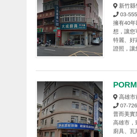
新竹縣
03-55
擁有40
想，讓您
特麗、好
證照，讓
PORM
高雄市
07-72
普而美實
高雄市，
廚具、瓦