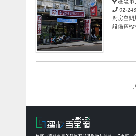
基隆市安
02-24
廚房空間
設備舊機換
共
建材百寶箱蒐集各類建材品牌與廠商資訊，從石材、