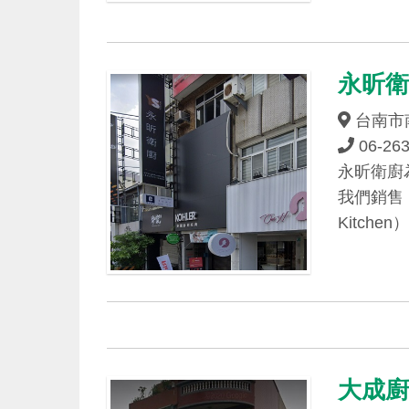
永昕
台南市
06-26
永昕衛廚
我們銷售 
Kitch
大成