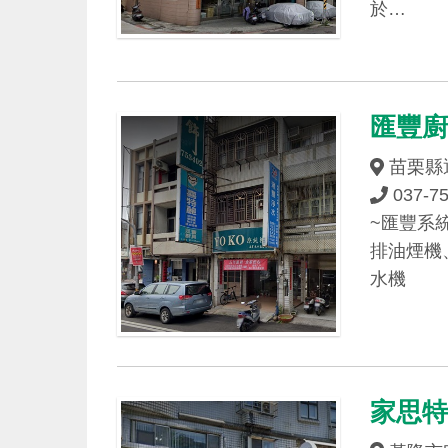
於…
匯豐
苗栗縣
037-7
~匯豐系
排油煙機
水機
家思