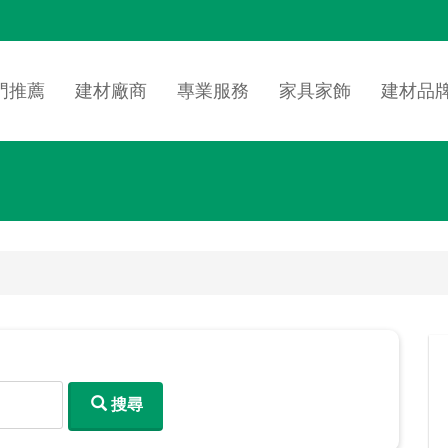
n
igation
門推薦
建材廠商
專業服務
家具家飾
建材品
搜尋