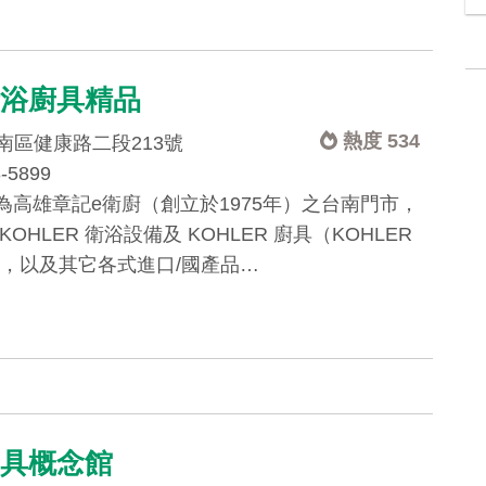
衛浴廚具精品
熱度 534
南區健康路二段213號
3-5899
為高雄章記e衛廚（創立於1975年）之台南門市，
KOHLER 衛浴設備及 KOHLER 廚具（KOHLER
en），以及其它各式進口/國產品…
廚具概念館