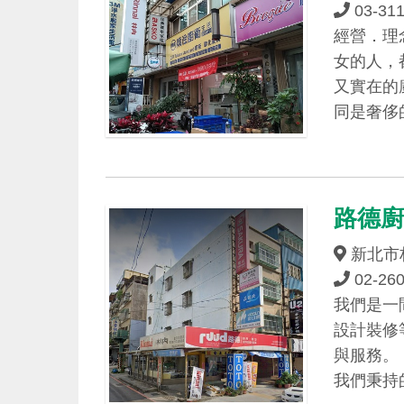
03-31
經營．理
女的人，
又實在的
同是奢侈
路德
新北市林
02-26
我們是一
設計裝修
與服務。
我們秉持