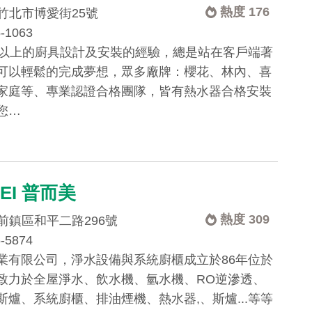
熱度 176
竹北市博愛街25號
5-1063
年以上的廚具設計及安裝的經驗，總是站在客戶端著
可以輕鬆的完成夢想，眾多廠牌：櫻花、林內、喜
家庭等、專業認證合格團隊，皆有熱水器合格安裝
您…
EI 普而美
熱度 309
前鎮區和平二路296號
6-5874
業有限公司，淨水設備與系統廚櫃成立於86年位於
致力於全屋淨水、飲水機、氫水機、RO逆滲透、
斯爐、系統廚櫃、排油煙機、熱水器,、斯爐...等等