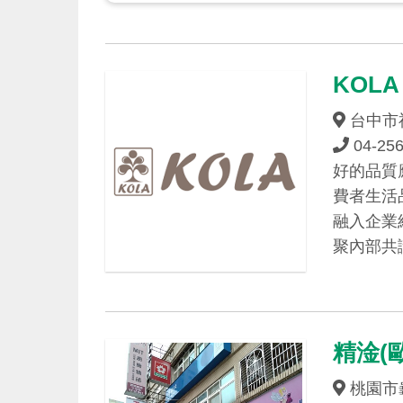
KOL
台中市神
04-25
好的品質
費者生活
融入企業
聚內部共
精淦(
桃園市