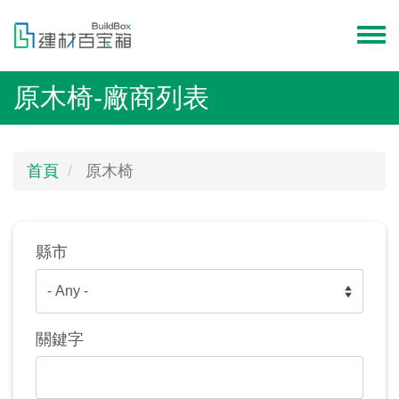
移
至
Toggl
主
menu
內
原木椅-廠商列表
容
首頁
原木椅
縣市
關鍵字