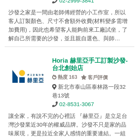
02-2999-3841​
沙發之家是一間由老師傅經營的小工作室，所以
客人訂製顏色、尺寸不會額外收費(材料變多需增
加費用)，因此也希望客人能夠前來工廠試坐，了
解自己所需要的沙發，並且親自選色、與師…
Horia 赫里亞手工訂製沙發-
台北創始店
熱度 163
客戶評價
新北市泰山區泰林路一段32
巷13號
02-8531-3067
讓全家，有說不完的心裡話 『赫里亞』是立足台
灣沙發業近30年的權威品牌。沙發不只是家的品
味展現，更是拉近全家人感情的重要連結。一組