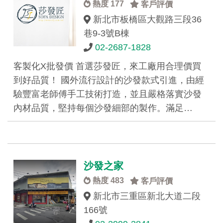
熱度 177
客戶評價
新北市板橋區大觀路三段36
巷9-3號B棟
02-2687-1828
客製化X批發價 首選莎發匠，來工廠用合理價買
到好品質！ 國外流行設計的沙發款式引進，由經
驗豐富老師傅手工技術打造，並且嚴格落實沙發
內材品質，堅持每個沙發細部的製作。滿足…
沙發之家
熱度 483
客戶評價
新北市三重區新北大道二段
166號