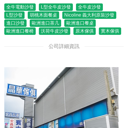
全牛電動沙發
L型全牛皮沙發
全牛皮沙發
L型沙發
胡桃木面餐桌
Nicoline 義大利原裝沙發
進口沙發
歐洲進口茶几
歐洲進口餐桌
歐洲進口餐椅
沃荷牛皮沙發
原木傢俱
實木傢俱
公司詳細資訊