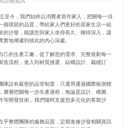
司詳細資訊
年成立至今，我們始終以消費者當作家人，把關每⼀項
⼀個環節的品質，帶給家人們更好的居家⽣活⼀組
坐的沙發，能讓您與家人坐得長久、聊得深入，讓
實實地傳遞到彼此的內心深處。
自己的生產工廠，從了解您的需求、完整規劃每⼀
製造流程，進入到材質挑選、結構設計、裁縫訂
團隊設有嚴密的品管制度，只選⽤通過國際檢測標
，層層把關每⼀步生產過程，無論是設計、構圖、
作等開發技術，我們隨時支援您多元化的客製沙
在乎整體團隊的服務品質，定期進修沙發相關資訊