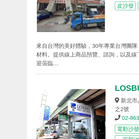
皮沙發
來自台灣的美好體驗，30年專業台灣團
材料。提供線上商品預覽、諮詢，以及線
迎蒞臨…
LOS
新北市
之2號
02-86
電動沙發