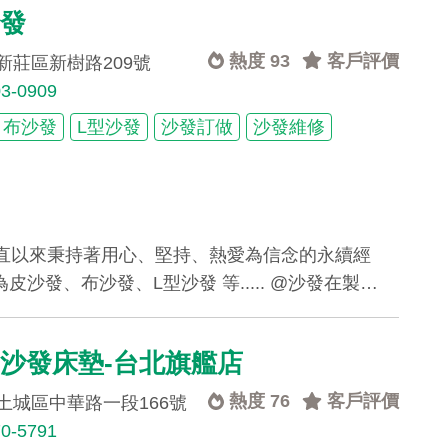
沙發
熱度 93
客戶評價
新莊區新樹路209號
03-0909
布沙發
L型沙發
沙發訂做
沙發維修
直以來秉持著用心、堅持、熱愛為信念的永續經
沙發、布沙發、L型沙發 等..... @沙發在製…
沙發床墊-台北旗艦店
熱度 76
客戶評價
土城區中華路一段166號
70-5791