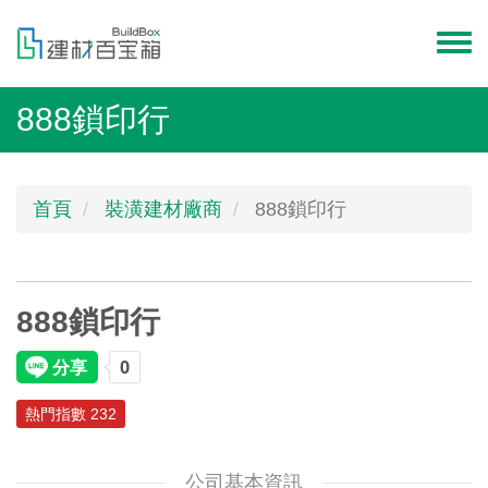
移
至
Toggl
主
menu
內
888鎖印行
容
首頁
裝潢建材廠商
888鎖印行
888鎖印行
熱門指數 232
公司基本資訊