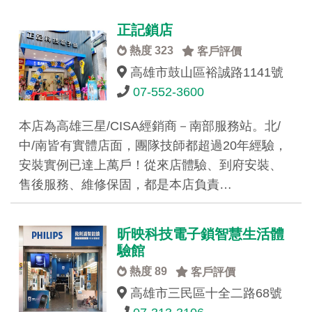
正記鎖店
熱度 323
客戶評價
高雄市鼓山區裕誠路1141號
07-552-3600
本店為高雄三星/CISA經銷商－南部服務站。北/
中/南皆有實體店面，團隊技師都超過20年經驗，
安裝實例已達上萬戶！從來店體驗、到府安裝、
售後服務、維修保固，都是本店負責…
昕映科技電子鎖智慧生活體
驗館
熱度 89
客戶評價
高雄市三民區十全二路68號