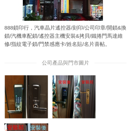
888鎖印行，汽車晶片遙控器/刻印/公司印章/開鎖&換
鎖/汽機車配鎖/遙控器主機安裝&拷貝/鐵捲門馬達維
修/指紋電子鎖/門禁感應卡/姓名貼/名片喜帖。
公司產品與門市圖片